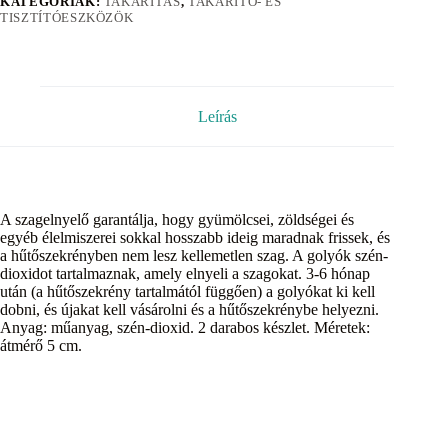
KATEGÓRIÁK:
TAKARÍTÁS
,
TAKARÍTÓ- ÉS
TISZTÍTÓESZKÖZÖK
Leírás
A szagelnyelő garantálja, hogy gyümölcsei, zöldségei és
egyéb élelmiszerei sokkal hosszabb ideig maradnak frissek, és
a hűtőszekrényben nem lesz kellemetlen szag. A golyók szén-
dioxidot tartalmaznak, amely elnyeli a szagokat. 3-6 hónap
után (a hűtőszekrény tartalmától függően) a golyókat ki kell
dobni, és újakat kell vásárolni és a hűtőszekrénybe helyezni.
Anyag: műanyag, szén-dioxid. 2 darabos készlet. Méretek:
átmérő 5 cm.