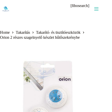
Skip
[fibosearch]
to
content
Home
Takarítás
Takarító- és tisztítóeszközök
Orion 2 részes szagelnyelő készlet hűtőszekrénybe