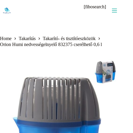
Skip
[fibosearch]
to
content
Home
Takarítás
Takarító- és tisztítóeszközök
Orion Humi nedvességelnyelő 832375 cserélhető 0,6 l