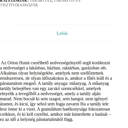
KATEGÓRIÁK:
TAKARÍTÁS
,
TAKARÍTÓ- ÉS
TISZTÍTÓESZKÖZÖK
Leírás
Az Orion Humi cserélhető nedvességelnyelő segít korlátozni
a nedvességet a lakásban, házban, raktárban, garázsban stb.
Alkalmas olyan helyiségekbe, amelyek nem szellőztetnek
rendszeresen, de olyan időszakokra is, amikor a fűtés leáll és a
páratartalom megnő. A tartály anyaga: műanyag. A műanyag
tartály belsejében van egy zacskó szemcsékkel, amelyek
elnyelik a levegőből a nedvességet, amely a tartály alján
marad. Nem bocsát ki sem szagot, sem hangot, nem igényel
áramot, és kicsi, így sehol sem fogja zavarni Ha a tartály tele
lesz öntse ki a vizet. A granulátum hatékonysága fokozatosan
csökken, és ki kell cserélni, amikor már kimerítette a hatását –
ez az idő a helyiség páratartalmától függ.