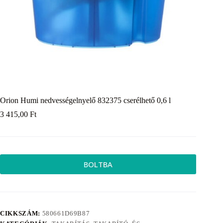
Orion Humi nedvességelnyelő 832375 cserélhető 0,6 l
3 415,00
Ft
BOLTBA
CIKKSZÁM:
580661D69B87