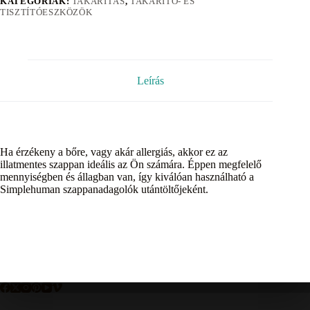
KATEGÓRIÁK:
TAKARÍTÁS
,
TAKARÍTÓ- ÉS
TISZTÍTÓESZKÖZÖK
Leírás
Ha érzékeny a bőre, vagy akár allergiás, akkor ez az
illatmentes szappan ideális az Ön számára. Éppen megfelelő
mennyiségben és állagban van, így kiválóan használható a
Simplehuman szappanadagolók utántöltőjeként.