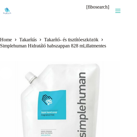
Skip
[fibosearch]
to
content
Home
Takarítás
Takarító- és tisztítóeszközök
Simplehuman Hidratáló habszappan 828 ml,illatmentes