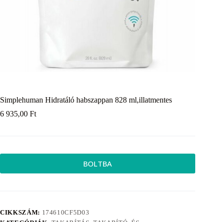
Simplehuman Hidratáló habszappan 828 ml,illatmentes
6 935,00
Ft
BOLTBA
CIKKSZÁM:
174610CF5D03