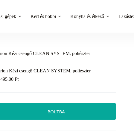
ási gépek
Kert és hobbi
Konyha és étkező
Lakástex
rion Kézi csengő CLEAN SYSTEM, poliészter
rion Kézi csengő CLEAN SYSTEM, poliészter
 495,00
Ft
BOLTBA