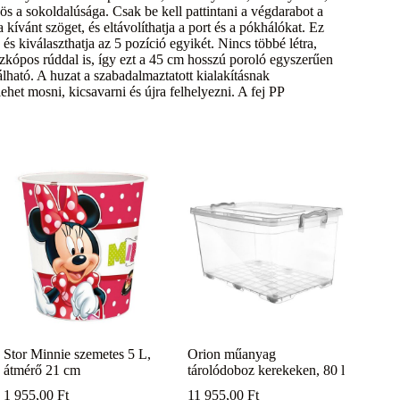
 a sokoldalúsága. Csak be kell pattintani a végdarabot a
ívánt szöget, és eltávolíthatja a port és a pókhálókat. Ez
és kiválaszthatja az 5 pozíció egyikét. Nincs többé létra,
szkópos rúddal is, így ezt a 45 cm hosszú poroló egyszerűen
álható. A huzat a szabadalmaztatott kialakításnak
ehet mosni, kicsavarni és újra felhelyezni. A fej PP
Stor Minnie szemetes 5 L,
Orion műanyag
átmérő 21 cm
tárolódoboz kerekeken, 80 l
1 955,00
Ft
11 955,00
Ft