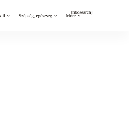
[fibosearch]
til
Szépség, egészség
More