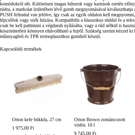
komódokról stb. Különösen magas bútorok vagy karnisok esetén előnyös
rúdra, a markolat ízületében lévő gomb megnyomásával kiválaszthatja a k
PUSH felirattal van jelölve, így csak az egyik oldalon kell megnyomni, 
lépcsőfok vagy szék húzása. Kompatibilis a klasszikus rúddal és a tele
csak be kell pattintani a végdarab nyílásába, vagy a rúd nélkül is haszn
köszönhetően könnyen eltávolítható a fejről. Szükség szerint kézzel ki l
műanyagból és TPR termoplasztikus gumiból készül.
Kapcsolódó termékek
Orion kefe bükkfa, 27 cm
Orion Brown zománcozott
vödör, 10 l
1 975,00
Ft
9 745,00
Ft