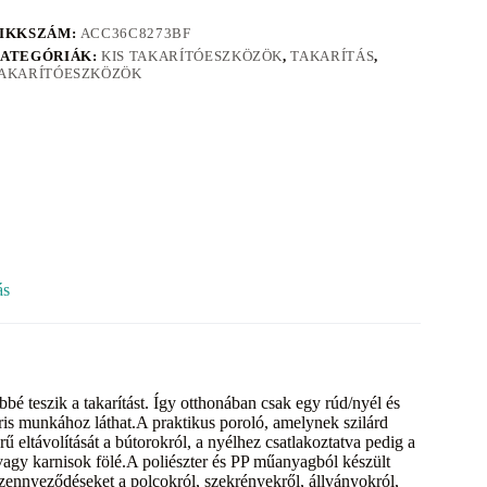
IKKSZÁM:
ACC36C8273BF
ATEGÓRIÁK:
KIS TAKARÍTÓESZKÖZÖK
,
TAKARÍTÁS
,
AKARÍTÓESZKÖZÖK
ás
eszik a takarítást. Így otthonában csak egy rúd/nyél és
áris munkához láthat.A praktikus poroló, amelynek szilárd
ű eltávolítását a bútorokról, a nyélhez csatlakoztatva pedig a
 vagy karnisok fölé.A poliészter és PP műanyagból készült
om szennyeződéseket a polcokról, szekrényekről, állványokról,