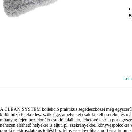
C
K
T
Leír
A CLEAN SYSTEM kollekció praktikus segédeszközei még egyszerűbbé t
különböző fejekre lesz szüksége, amelyeket csak ki kell cserélni, és m
műanyag fején pozicionáló csukló található, lehetővé teszi a por egyszer
nehezen elérhető helyekre is eljut, pl. szekrényekbe, könyvespolcokra
poroló elektrosztatikus töltést hoz létre, és eltávolítja a port és a fin