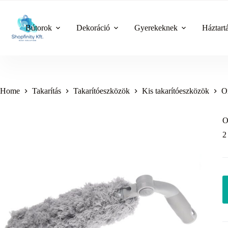
Skip
to
content
Bútorok
Dekoráció
Gyerekeknek
Háztart
Home
Takarítás
Takarítóeszközök
Kis takarítóeszközök
O
O
2