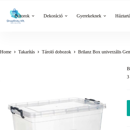
Skip
to
content
Bútorok
Dekoráció
Gyerekeknek
Háztart
Home
Takarítás
Tároló dobozok
Brilanz Box univerzális Gema
B
3