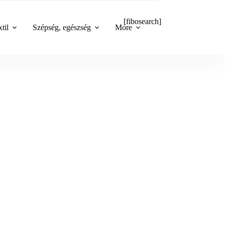
[fibosearch]
til
Szépség, egészség
More