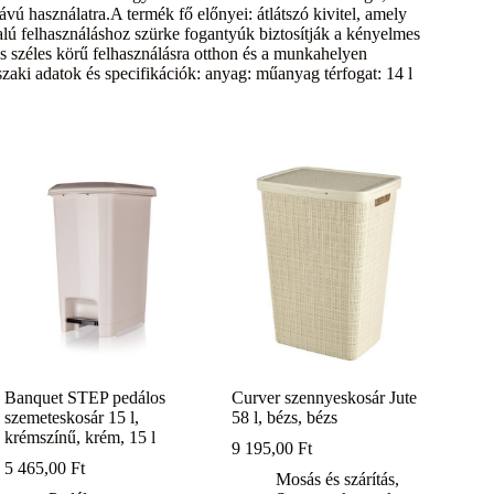
ávú használatra.A termék fő előnyei: átlátszó kivitel, amely
dalú felhasználáshoz szürke fogantyúk biztosítják a kényelmes
as széles körű felhasználásra otthon és a munkahelyen
aki adatok és specifikációk: anyag: műanyag térfogat: 14 l
Banquet STEP pedálos
Curver szennyeskosár Jute
szemeteskosár 15 l,
58 l, bézs, bézs
krémszínű, krém, 15 l
9 195,00
Ft
5 465,00
Ft
Mosás és szárítás
,