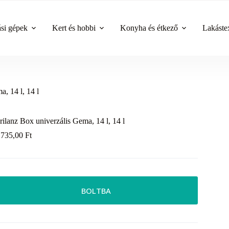
ási gépek
Kert és hobbi
Konyha és étkező
Lakástex
, 14 l, 14 l
rilanz Box univerzális Gema, 14 l, 14 l
 735,00
Ft
BOLTBA