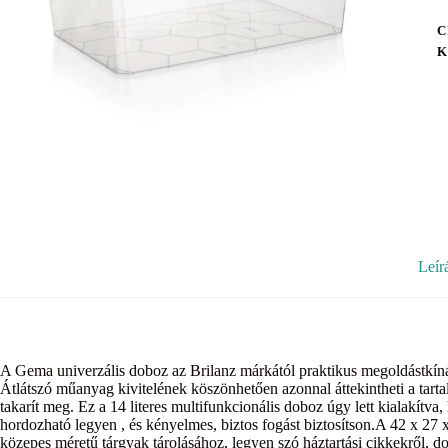
C
K
Leír
A Gema univerzális doboz az Brilanz márkától praktikus megoldástkínál 
Átlátszó műanyag kivitelének köszönhetően azonnal áttekintheti a tarta
takarít meg. Ez a 14 literes multifunkcionális doboz úgy lett kialakítv
hordozható legyen , és kényelmes, biztos fogást biztosítson.A 42 x 27 
közepes méretű tárgyak tárolásához, legyen szó háztartási cikkekről