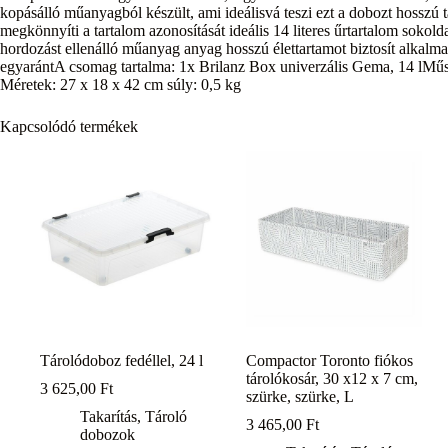
kopásálló műanyagból készült, ami ideálisvá teszi ezt a dobozt hosszú t
megkönnyíti a tartalom azonosítását ideális 14 literes űrtartalom sokol
hordozást ellenálló műanyag anyag hosszú élettartamot biztosít alkalm
egyarántA csomag tartalma: 1x Brilanz Box univerzális Gema, 14 lMűsz
Méretek: 27 x 18 x 42 cm súly: 0,5 kg
Kapcsolódó termékek
Tárolódoboz fedéllel, 24 l
Compactor Toronto fiókos
tárolókosár, 30 x12 x 7 cm,
3 625,00
Ft
szürke, szürke, L
Takarítás
,
Tároló
3 465,00
Ft
dobozok