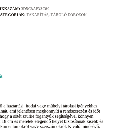
IKKSZÁM:
3D5C8AF33C80
ATEGÓRIÁK:
TAKARÍTÁS
,
TÁROLÓ DOBOZOK
ás
a háztartási, irodai vagy műhelyi tárolási igényekhez.
lmát, ami jelentősen megkönnyíti a rendszerezést és időt
a, hogy a sötét szürke fogantyúk segítségével könnyen
x 18 cm-es méretek elegendő helyet biztosítanak kisebb és
, dokumentumokról vagy szerszámokról. Kiváló minőségű,