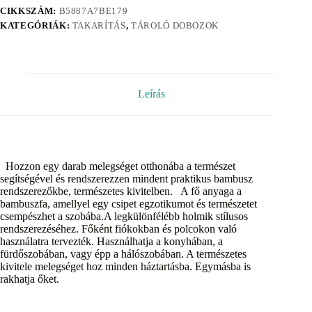
CIKKSZÁM:
B5887A7BE179
KATEGÓRIÁK:
TAKARÍTÁS
,
TÁROLÓ DOBOZOK
Leírás
Hozzon egy darab melegséget otthonába a természet
segítségével és rendszerezzen mindent praktikus bambusz
rendszerezőkbe, természetes kivitelben. A fő anyaga a
bambuszfa, amellyel egy csipet egzotikumot és természetet
csempészhet a szobába.A legkülönfélébb holmik stílusos
rendszerezéséhez. Főként fiókokban és polcokon való
használatra tervezték. Használhatja a konyhában, a
fürdőszobában, vagy épp a hálószobában. A természetes
kivitele melegséget hoz minden háztartásba. Egymásba is
rakhatja őket.