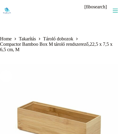
Skip
[fibosearch]
to
content
Home
Takarítás
Tároló dobozok
Compactor Bamboo Box M tároló rendszerező,22,5 x 7,5 x
6,5 cm, M