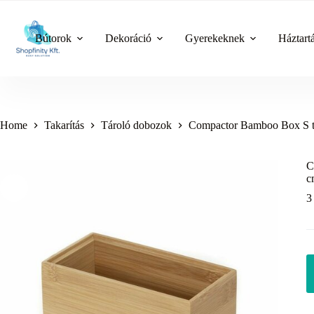
Skip
to
content
Bútorok
Dekoráció
Gyerekeknek
Háztart
Home
Takarítás
Tároló dobozok
Compactor Bamboo Box S tár
C
c
3