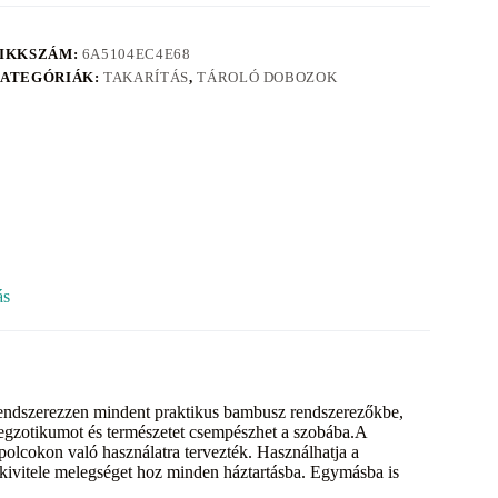
IKKSZÁM:
6A5104EC4E68
ATEGÓRIÁK:
TAKARÍTÁS
,
TÁROLÓ DOBOZOK
ás
rendszerezzen mindent praktikus bambusz rendszerezőkbe,
 egzotikumot és természetet csempészhet a szobába.A
polcokon való használatra tervezték. Használhatja a
kivitele melegséget hoz minden háztartásba. Egymásba is