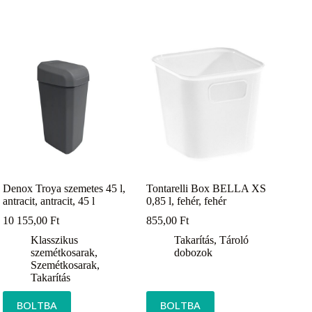
Denox Troya szemetes 45 l,
Tontarelli Box BELLA XS
antracit, antracit, 45 l
0,85 l, fehér, fehér
10 155,00
Ft
855,00
Ft
Klasszikus
Takarítás
,
Tároló
szemétkosarak
,
dobozok
Szemétkosarak
,
Takarítás
BOLTBA
BOLTBA