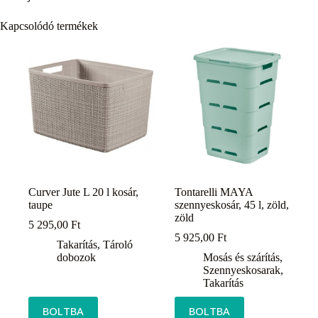
Kapcsolódó termékek
Curver Jute L 20 l kosár,
Tontarelli MAYA
taupe
szennyeskosár, 45 l, zöld,
zöld
5 295,00
Ft
5 925,00
Ft
Takarítás
,
Tároló
dobozok
Mosás és szárítás
,
Szennyeskosarak
,
Takarítás
BOLTBA
BOLTBA