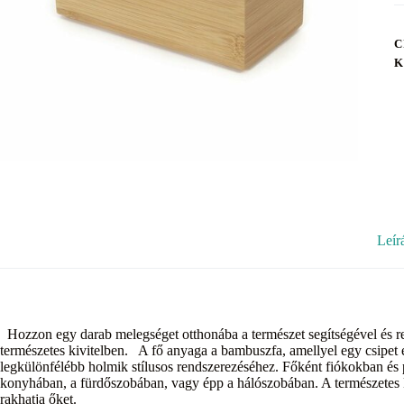
C
K
Leír
Hozzon egy darab melegséget otthonába a természet segítségével és 
természetes kivitelben. A fő anyaga a bambuszfa, amellyel egy csipet
legkülönfélébb holmik stílusos rendszerezéséhez. Főként fiókokban és 
konyhában, a fürdőszobában, vagy épp a hálószobában. A természetes 
rakhatja őket.