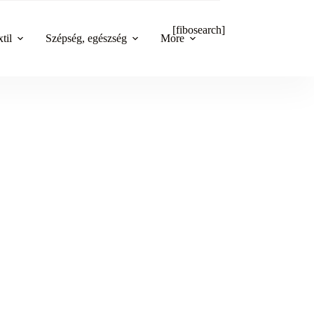
[fibosearch]
til
Szépség, egészség
More