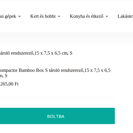
ási gépek
Kert és hobbi
Konyha és étkező
Lakástex
oló rendszerező,15 x 7,5 x 6,5 cm, S
ompactor Bamboo Box S tároló rendszerező,15 x 7,5 x 6,5
m, S
 265,00
Ft
BOLTBA