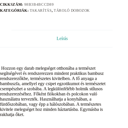
CIKKSZÁM:
98B3B4BCCD89
KATEGÓRIÁK:
TAKARÍTÁS
,
TÁROLÓ DOBOZOK
Leírás
Hozzon egy darab melegséget otthonába a természet
segítségével és rendszerezzen mindent praktikus bambusz
rendszerezőkbe, természetes kivitelben. A fő anyaga a
bambuszfa, amellyel egy csipet egzotikumot és természetet
csempészhet a szobába. A legkülönfélébb holmik stílusos
rendszerezéséhez. Főként fiókokban és polcokon való
használatra tervezték. Használhatja a konyhában, a
fürdőszobában, vagy épp a hálószobában. A természetes
kivitele melegséget hoz minden háztartásba. Egymásba is
rakhatja őket.