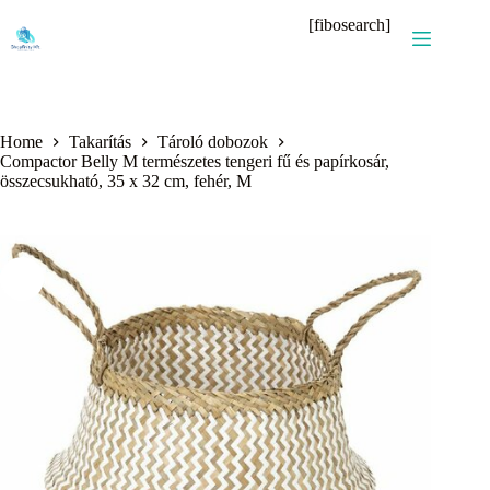
Skip
[fibosearch]
to
content
Home
Takarítás
Tároló dobozok
Compactor Belly M természetes tengeri fű és papírkosár,
összecsukható, 35 x 32 cm, fehér, M