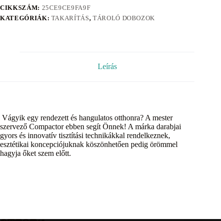
CIKKSZÁM:
25CE9CE9FA9F
KATEGÓRIÁK:
TAKARÍTÁS
,
TÁROLÓ DOBOZOK
Leírás
Vágyik egy rendezett és hangulatos otthonra? A mester
szervező Compactor ebben segít Önnek! A márka darabjai
gyors és innovatív tisztítási technikákkal rendelkeznek,
esztétikai koncepciójuknak köszönhetően pedig örömmel
hagyja őket szem előtt.