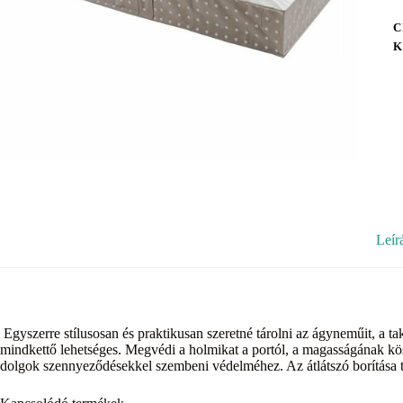
C
K
Leír
Egyszerre stílusosan és praktikusan szeretné tárolni az ágyneműit, a t
mindkettő lehetséges. Megvédi a holmikat a portól, a magasságának kösz
dolgok szennyeződésekkel szembeni védelméhez. Az átlátszó borítása tök