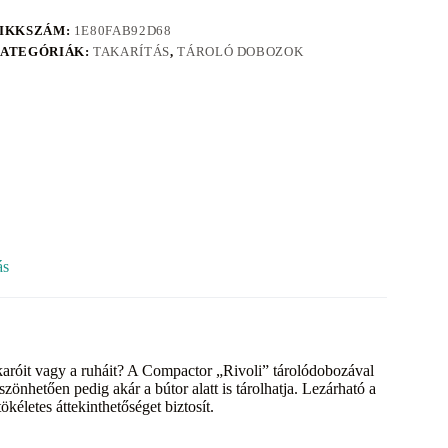
IKKSZÁM:
1E80FAB92D68
ATEGÓRIÁK:
TAKARÍTÁS
,
TÁROLÓ DOBOZOK
ás
akaróit vagy a ruháit? A Compactor „Rivoli” tárolódobozával
önhetően pedig akár a bútor alatt is tárolhatja. Lezárható a
életes áttekinthetőséget biztosít.