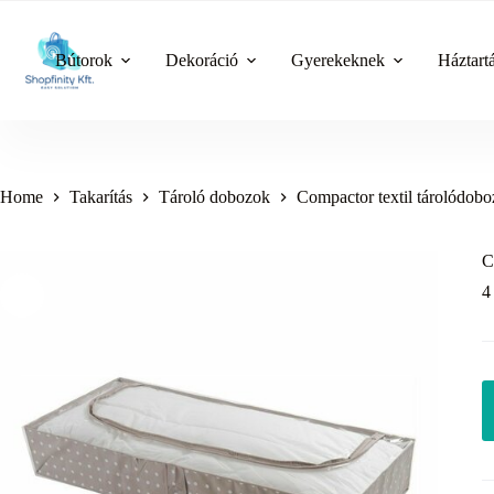
Skip
to
content
Bútorok
Dekoráció
Gyerekeknek
Háztart
Home
Takarítás
Tároló dobozok
Compactor textil tárolódobo
C
4