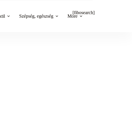
[fibosearch]
til
Szépség, egészség
More