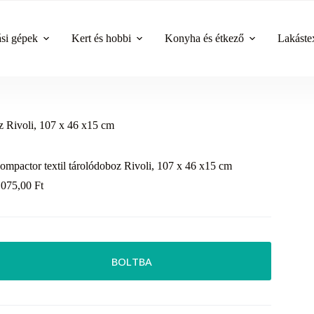
ási gépek
Kert és hobbi
Konyha és étkező
Lakástex
z Rivoli, 107 x 46 x15 cm
ompactor textil tárolódoboz Rivoli, 107 x 46 x15 cm
 075,00
Ft
BOLTBA