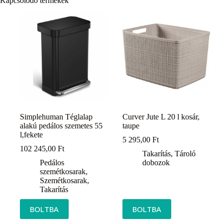
Kapcsolódó termékek
Simplehuman Téglalap
Curver Jute L 20 l kosár,
alakú pedálos szemetes 55
taupe
l,fekete
5 295,00
Ft
102 245,00
Ft
Takarítás
,
Tároló
Pedálos
dobozok
szemétkosarak
,
Szemétkosarak
,
Takarítás
BOLTBA
BOLTBA