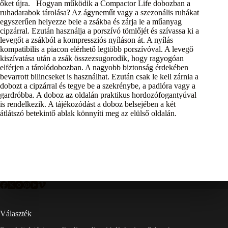
őket újra. Hogyan működik a Compactor Life dobozban a
ruhadarabok tárolása? Az ágyneműt vagy a szezonális ruhákat
egyszerűen helyezze bele a zsákba és zárja le a műanyag
cipzárral. Ezután használja a porszívó tömlőjét és szívassa ki a
levegőt a zsákból a kompressziós nyíláson át. A nyílás
kompatibilis a piacon elérhető legtöbb porszívóval. A levegő
kiszívatása után a zsák összezsugorodik, hogy ragyogóan
elférjen a tárolódobozban. A nagyobb biztonság érdekében
bevarrott bilincseket is használhat. Ezután csak le kell zárnia a
dobozt a cipzárral és tegye be a szekrénybe, a padlóra vagy a
gardróbba. A doboz az oldalán praktikus hordozófogantyúval
is rendelkezik. A tájékozódást a doboz belsejében a két
átlátszó betekintő ablak könnyíti meg az elülső oldalán.
Választék