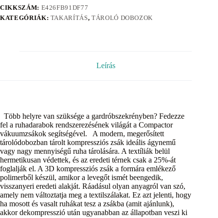
CIKKSZÁM:
E426FB91DF77
KATEGÓRIÁK:
TAKARÍTÁS
,
TÁROLÓ DOBOZOK
Leírás
Több helyre van szüksége a gardróbszekrényben? Fedezze
fel a ruhadarabok rendszerezésének világát a Compactor
vákuumzsákok segítségével. A modern, megerősített
tárolódobozban tárolt kompressziós zsák ideális ágynemű
vagy nagy mennyiségű ruha tárolására. A textíliák belül
hermetikusan védettek, és az eredeti térnek csak a 25%-át
foglalják el. A 3D kompressziós zsák a formára emlékező
polimerből készül, amikor a levegőt ismét beengedik,
visszanyeri eredeti alakját. Ráadásul olyan anyagról van szó,
amely nem változtatja meg a textilszálakat. Ez azt jelenti, hogy
ha mosott és vasalt ruhákat tesz a zsákba (amit ajánlunk),
akkor dekompresszió után ugyanabban az állapotban veszi ki