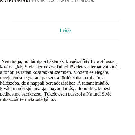
KATEGÓRIÁK:
TAKARÍTÁS
,
TÁROLÓ DOBOZOK
Leírás
Nem tudja, hol tárolja a háztartási kiegészítőit? Ez a stílusos
kosár a „My Style” termékcsaládból tökéletes alternatívát kínál
a fonott és rattan kosarakkal szemben. Modern és elegáns
megjelenése egyaránt passzol a fürdőszoba, a ruhatár, a
hálószoba, de a nappali berendezéséhez. A rattant imitáló,
kiváló minőségű anyaga nagyon tartós, a fonotthoz képest
pedig sima szerkezetű. Tökéletesen passzol a Natural Style
ruhakosár-termékcsaládjához.