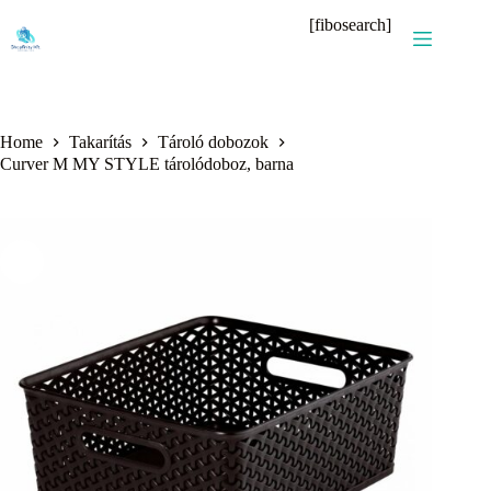
Skip
[fibosearch]
to
content
Home
Takarítás
Tároló dobozok
Curver M MY STYLE tárolódoboz, barna