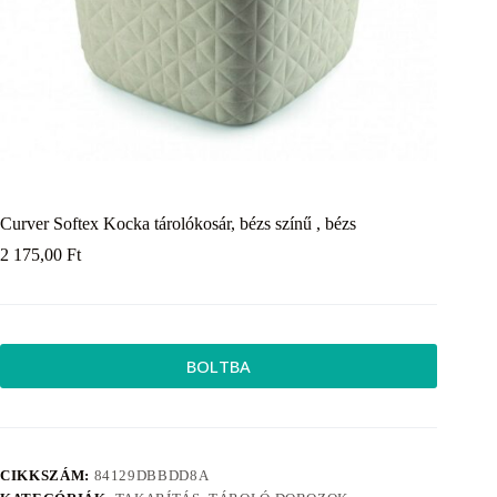
Curver Softex Kocka tárolókosár, bézs színű , bézs
2 175,00
Ft
BOLTBA
CIKKSZÁM:
84129DBBDD8A