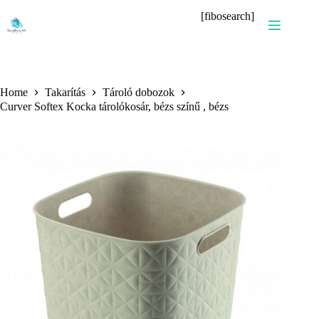
Skip
[fibosearch]
to
content
Home
Takarítás
Tároló dobozok
Curver Softex Kocka tárolókosár, bézs színű , bézs