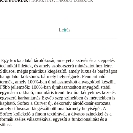
KATEGÓRIÁK:
TAKARÍTÁS
,
TÁROLÓ DOBOZOK
Leírás
Egy kocka alakú tárolókosár, amelyet a szövés és a steppelés
technikái ihlettek, és amely szoborszerű mintázatot hoz létre.
Stílusos, mégis praktikus kiegészítő, amely luxus és barátságos
hangulatot kölcsönöz bármely helyiségnek. Fenntartható
termék, amely 100%-ban újrahasznosított anyagokból készült.
Főbb jellemzők: 100%-ban újrahasznosított anyagból stabil,
egymásra rakható, moduláris trendi textúra kényelmes kezelés
egyszerű karbantartás Egyéb szép színekben és méretekben is
kapható. Softex a Curver új, dekoratív tárolókosár-sorozata,
amely stílusosan kiegészíti otthona bármely helyiségét. A
Softex kollekció a finom textúrával, a divatos színekkel és a
formák széles választékával egyesíti a funkcionalitást és a
stílust.