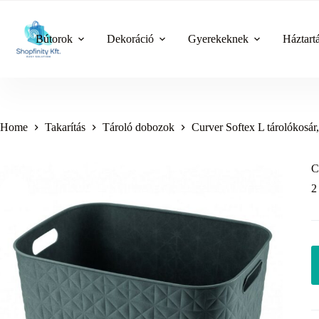
Skip
to
content
Bútorok
Dekoráció
Gyerekeknek
Háztart
Home
Takarítás
Tároló dobozok
Curver Softex L tárolókosár,
C
2