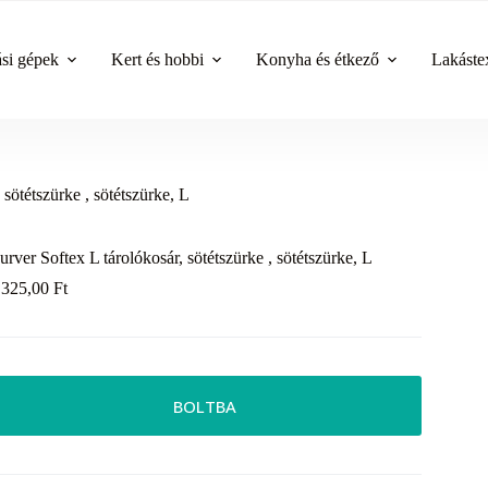
ási gépek
Kert és hobbi
Konyha és étkező
Lakástex
 sötétszürke , sötétszürke, L
urver Softex L tárolókosár, sötétszürke , sötétszürke, L
 325,00
Ft
BOLTBA