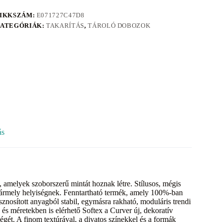
IKKSZÁM:
E071727C47D8
ATEGÓRIÁK:
TAKARÍTÁS
,
TÁROLÓ DOBOZOK
ás
k, amelyek szoborszerű mintát hoznak létre. Stílusos, mégis
 bármely helyiségnek. Fenntartható termék, amely 100%-ban
znosított anyagból stabil, egymásra rakható, moduláris trendi
és méretekben is elérhető Softex a Curver új, dekoratív
ségét. A finom textúrával, a divatos színekkel és a formák