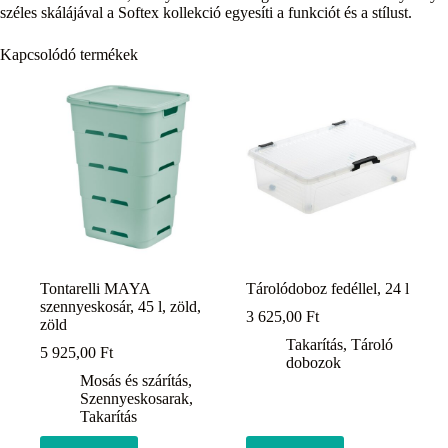
széles skálájával a Softex kollekció egyesíti a funkciót és a stílust.
Kapcsolódó termékek
Tontarelli MAYA
Tárolódoboz fedéllel, 24 l
szennyeskosár, 45 l, zöld,
3 625,00
Ft
zöld
Takarítás
,
Tároló
5 925,00
Ft
dobozok
Mosás és szárítás
,
Szennyeskosarak
,
Takarítás