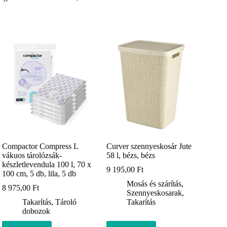
Compactor Compress L
Curver szennyeskosár Jute
vákuos tárolózsák-
58 l, bézs, bézs
készletlevendula 100 l, 70 x
9 195,00
Ft
100 cm, 5 db, lila, 5 db
Mosás és szárítás
,
8 975,00
Ft
Szennyeskosarak
,
Takarítás
,
Tároló
Takarítás
dobozok