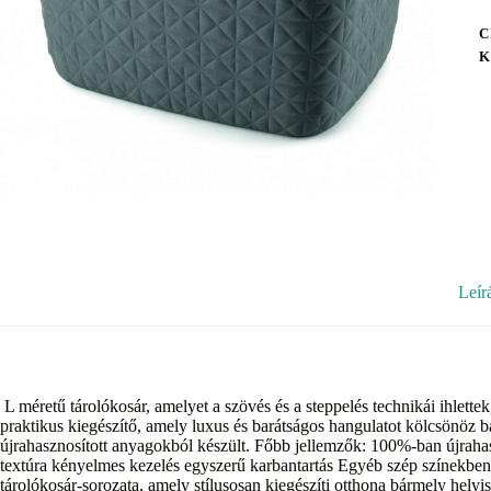
C
K
Leír
L méretű tárolókosár, amelyet a szövés és a steppelés technikái ihlette
praktikus kiegészítő, amely luxus és barátságos hangulatot kölcsönöz
újrahasznosított anyagokból készült. Főbb jellemzők: 100%-ban újrahas
textúra kényelmes kezelés egyszerű karbantartás Egyéb szép színekben 
tárolókosár-sorozata, amely stílusosan kiegészíti otthona bármely helyi