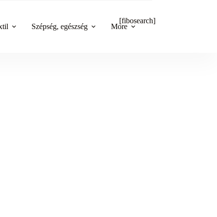
[fibosearch]
til
Szépség, egészség
More