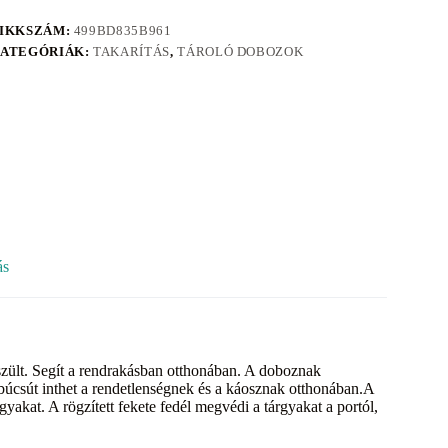
IKKSZÁM:
499BD835B961
ATEGÓRIÁK:
TAKARÍTÁS
,
TÁROLÓ DOBOZOK
ás
észült. Segít a rendrakásban otthonában. A doboznak
 búcsút inthet a rendetlenségnek és a káosznak otthonában.A
gyakat. A rögzített fekete fedél megvédi a tárgyakat a portól,