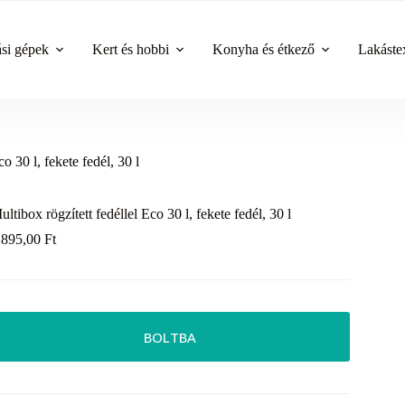
ási gépek
Kert és hobbi
Konyha és étkező
Lakástex
o 30 l, fekete fedél, 30 l
ultibox rögzített fedéllel Eco 30 l, fekete fedél, 30 l
 895,00
Ft
BOLTBA