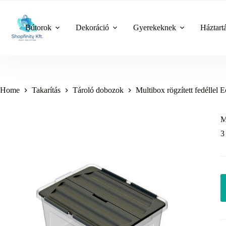
Skip
to
content
Bútorok
Dekoráció
Gyerekeknek
Háztart
Home
Takarítás
Tároló dobozok
Multibox rögzített fedéllel Ec
M
3