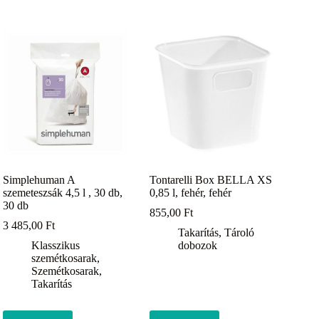
Simplehuman A
Tontarelli Box BELLA XS
szemeteszsák 4,5 l , 30 db,
0,85 l, fehér, fehér
30 db
855,00
Ft
3 485,00
Ft
Takarítás
,
Tároló
Klasszikus
dobozok
szemétkosarak
,
Szemétkosarak
,
Takarítás