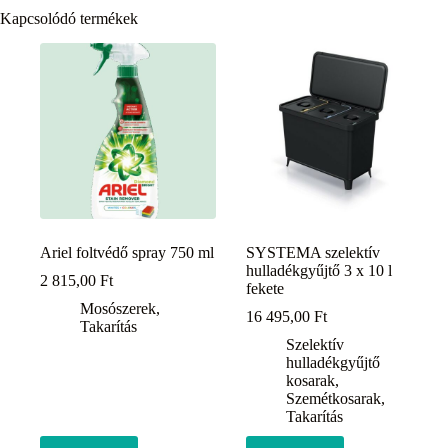
Kapcsolódó termékek
Ariel foltvédő spray 750 ml
SYSTEMA szelektív
hulladékgyűjtő 3 x 10 l
2 815,00
Ft
fekete
Mosószerek
,
16 495,00
Ft
Takarítás
Szelektív
hulladékgyűjtő
kosarak
,
Szemétkosarak
,
Takarítás