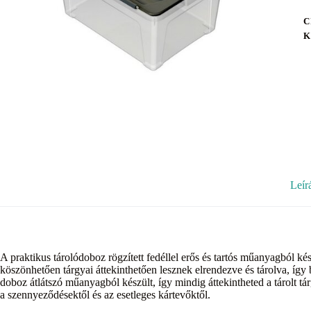
C
K
Leír
A praktikus tárolódoboz rögzített fedéllel erős és tartós műanyagból k
köszönhetően tárgyai áttekinthetően lesznek elrendezve és tárolva, így
doboz átlátszó műanyagból készült, így mindig áttekintheted a tárolt tár
a szennyeződésektől és az esetleges kártevőktől.