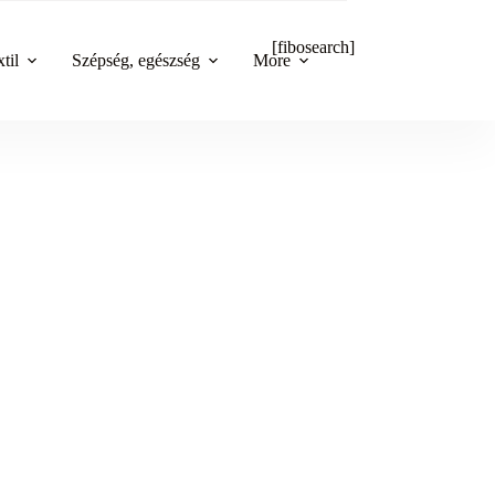
[fibosearch]
til
Szépség, egészség
More