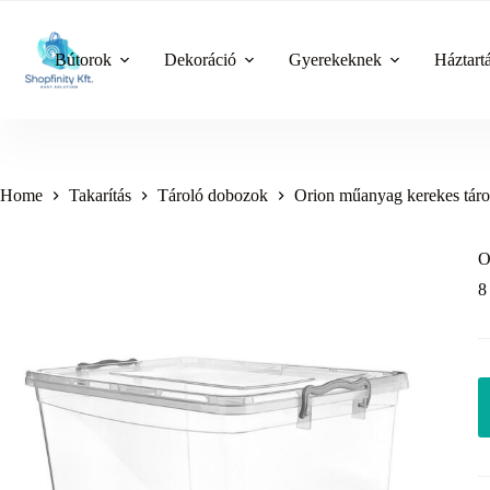
Skip
to
content
Bútorok
Dekoráció
Gyerekeknek
Háztart
Home
Takarítás
Tároló dobozok
Orion műanyag kerekes táro
O
8