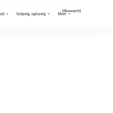
[fibosearch]
til
Szépség, egészség
More