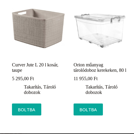
Curver Jute L 20 l kosár,
Orion műanyag
taupe
tárolódoboz kerekeken, 80 l
5 295,00
Ft
11 955,00
Ft
Takarítás
,
Tároló
Takarítás
,
Tároló
dobozok
dobozok
BOLTBA
BOLTBA