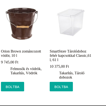
Orion Brown zománcozott
SmartStore Tárolódoboz
vödör, 10 l
fehér kapcsokkal Classic,61
l, 61 l
9 745,00
Ft
10 375,00
Ft
Felmosók és vödrök
,
Takarítás
,
Vödrök
Takarítás
,
Tároló
dobozok
BOLTBA
BOLTBA