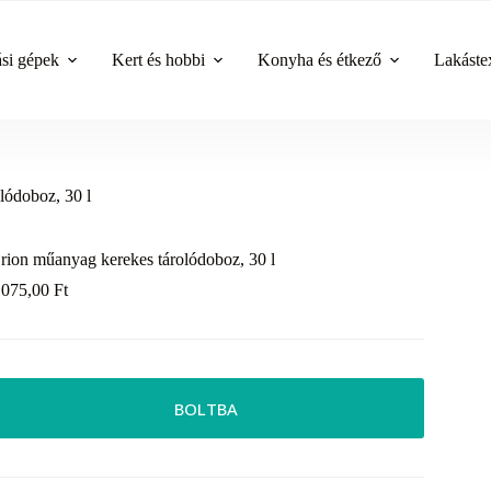
ási gépek
Kert és hobbi
Konyha és étkező
Lakástex
lódoboz, 30 l
rion műanyag kerekes tárolódoboz, 30 l
 075,00
Ft
BOLTBA