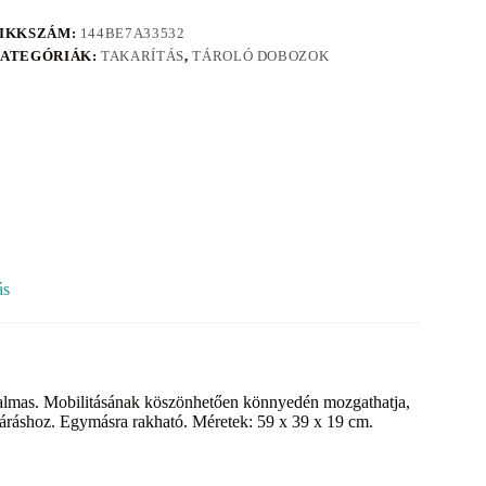
IKKSZÁM:
144BE7A33532
ATEGÓRIÁK:
TAKARÍTÁS
,
TÁROLÓ DOBOZOK
ás
almas. Mobilitásának köszönhetően könnyedén mozgathatja,
ezáráshoz. Egymásra rakható. Méretek: 59 x 39 x 19 cm.