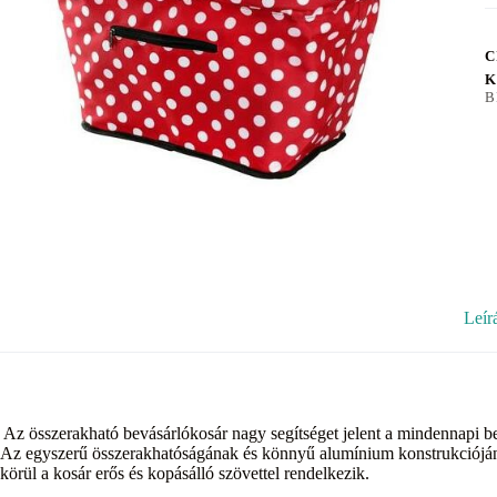
C
K
B
Leír
Az összerakható bevásárlókosár nagy segítséget jelent a mindennapi bevá
Az egyszerű összerakhatóságának és könnyű alumínium konstrukcióján
körül a kosár erős és kopásálló szövettel rendelkezik.