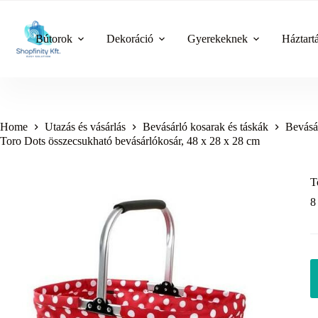
Skip
to
content
Bútorok
Dekoráció
Gyerekeknek
Háztart
Home
Utazás és vásárlás
Bevásárló kosarak és táskák
Bevásá
Toro Dots összecsukható bevásárlókosár, 48 x 28 x 28 cm
T
8