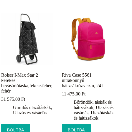
Rolser I-Max Star 2
Riva Case 5561
kerekes
ultrakönnyű
bevásárlótáska,fekete-fehér,
hátizsákrózsaszín, 24 l
fehér
11 475,00
Ft
31 575,00
Ft
Bőröndök, táskák és
Gurulós utazótáskák
,
hátizsákok
,
Utazás és
Utazás és vásárlás
vásárlás
,
Utazótáskák
és hátizsákok
BOLTBA
BOLTBA