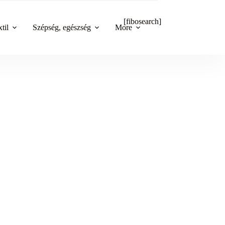
[fibosearch]
til
Szépség, egészség
More