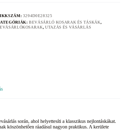
IKKSZÁM:
3294D0E28325
ATEGÓRIÁK:
BEVÁSÁRLÓ KOSARAK ÉS TÁSKÁK
,
EVÁSÁRLÓKOSARAK
,
UTAZÁS ÉS VÁSÁRLÁS
ás
sárlás során, ahol helyettesíti a klasszikus nejlontáskákat.
ak köszönhetően ráadásul nagyon praktikus. A kerülete