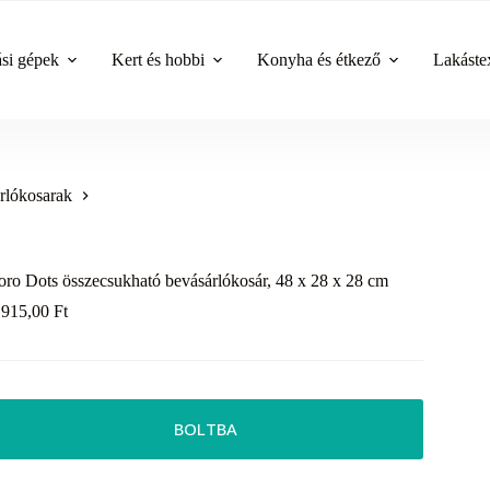
ási gépek
Kert és hobbi
Konyha és étkező
Lakástex
rlókosarak
oro Dots összecsukható bevásárlókosár, 48 x 28 x 28 cm
 915,00
Ft
BOLTBA