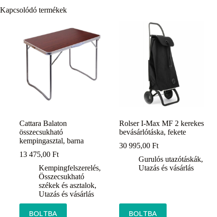
Kapcsolódó termékek
Cattara Balaton
Rolser I-Max MF 2 kerekes
összecsukható
bevásárlótáska, fekete
kempingasztal, barna
30 995,00
Ft
13 475,00
Ft
Gurulós utazótáskák
,
Kempingfelszerelés
,
Utazás és vásárlás
Összecsukható
székek és asztalok
,
Utazás és vásárlás
BOLTBA
BOLTBA