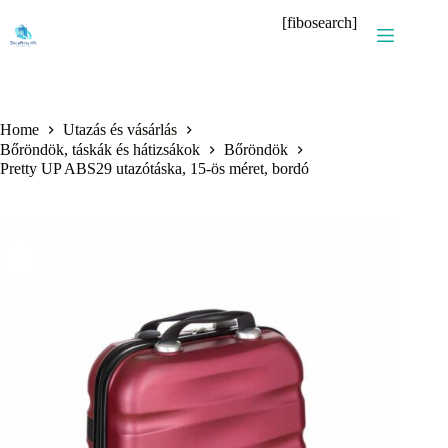
Skip
[fibosearch]
to
content
Home
Utazás és vásárlás
Bőröndök, táskák és hátizsákok
Bőröndök
Pretty UP ABS29 utazótáska, 15-ös méret, bordó