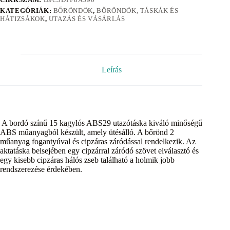
KATEGÓRIÁK:
BŐRÖNDÖK
,
BŐRÖNDÖK, TÁSKÁK ÉS
HÁTIZSÁKOK
,
UTAZÁS ÉS VÁSÁRLÁS
Leírás
A bordó színű 15 kagylós ABS29 utazótáska kiváló minőségű
ABS műanyagból készült, amely ütésálló. A bőrönd 2
műanyag fogantyúval és cipzáras záródással rendelkezik. Az
aktatáska belsejében egy cipzárral záródó szövet elválasztó és
egy kisebb cipzáras hálós zseb található a holmik jobb
rendszerezése érdekében.