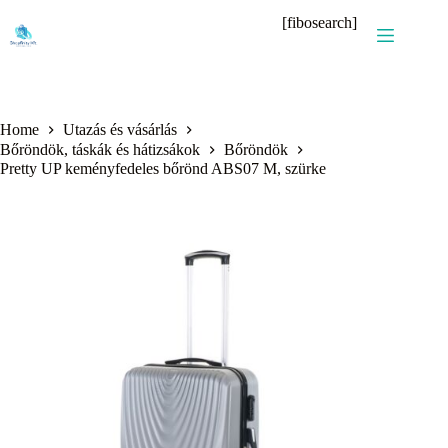
Skip
[fibosearch]
to
content
Home
Utazás és vásárlás
Bőröndök, táskák és hátizsákok
Bőröndök
Pretty UP keményfedeles bőrönd ABS07 M, szürke