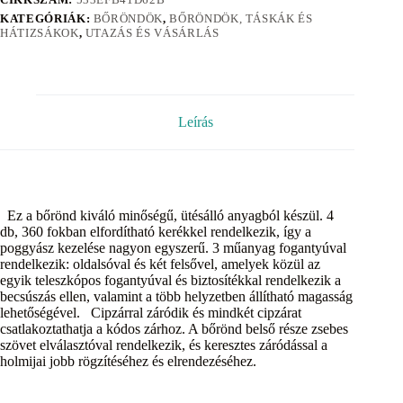
KATEGÓRIÁK:
BŐRÖNDÖK
,
BŐRÖNDÖK, TÁSKÁK ÉS
HÁTIZSÁKOK
,
UTAZÁS ÉS VÁSÁRLÁS
Leírás
Ez a bőrönd kiváló minőségű, ütésálló anyagból készül. 4
db, 360 fokban elfordítható kerékkel rendelkezik, így a
poggyász kezelése nagyon egyszerű. 3 műanyag fogantyúval
rendelkezik: oldalsóval és két felsővel, amelyek közül az
egyik teleszkópos fogantyúval és biztosítékkal rendelkezik a
becsúszás ellen, valamint a több helyzetben állítható magasság
lehetőségével. Cipzárral záródik és mindkét cipzárat
csatlakoztathatja a kódos zárhoz. A bőrönd belső része zsebes
szövet elválasztóval rendelkezik, és keresztes záródással a
holmijai jobb rögzítéséhez és elrendezéséhez.