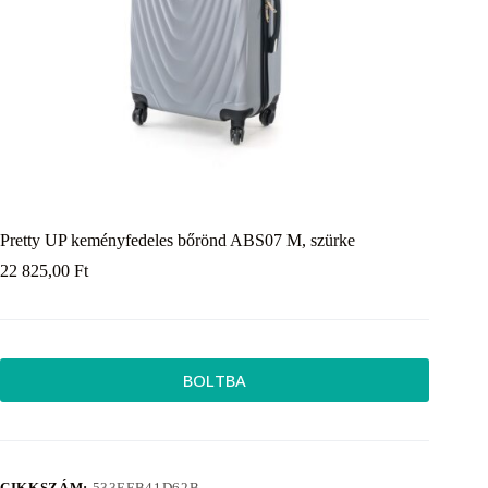
Pretty UP keményfedeles bőrönd ABS07 M, szürke
22 825,00
Ft
BOLTBA
CIKKSZÁM:
533EFB41D62B