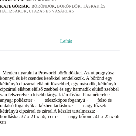
KATEGÓRIÁK:
BŐRÖNDÖK
,
BŐRÖNDÖK, TÁSKÁK ÉS
HÁTIZSÁKOK
,
UTAZÁS ÉS VÁSÁRLÁS
Leírás
Menjen nyaralni a Proworld bőröndökkel. Az útipoggyász
könnyű és két csendes kerékkel rendelkezik. A bőrönd egy
kétirányú cipzárral ellátott főzsebbel, egy második, kétirányú
cipzárral ellátott elülső zsebbel és egy harmadik elülső zsebbel
van felszerelve a kisebb tárgyak tárolására. Paraméterek: ·
anyag: poliészter · teleszkópos fogantyú · felső és
oldalsó fogantyúk a kézben tartáshoz · nagy főzseb
kétirányú cipzárral és zárral A készlet tartalmazza: ·
hordtáska: 37 x 21 x 56,5 cm · nagy bőrönd: 41 x 25 x 66
cm