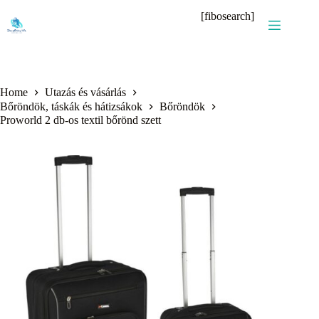
Skip
[fibosearch]
to
content
Home
Utazás és vásárlás
Bőröndök, táskák és hátizsákok
Bőröndök
Proworld 2 db-os textil bőrönd szett