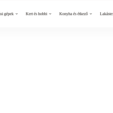
ási gépek
Kert és hobbi
Konyha és étkező
Lakástex