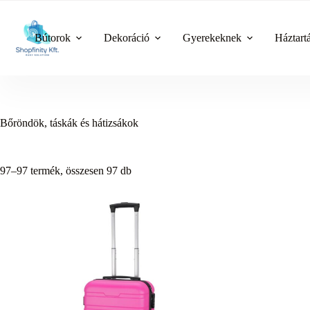
Skip
to
content
Bútorok
Dekoráció
Gyerekeknek
Háztart
Bőröndök, táskák és hátizsákok
97–97 termék, összesen 97 db