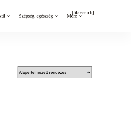
[fibosearch]
til
Szépség, egészség
More