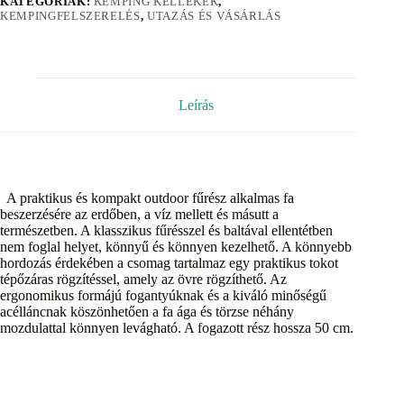
KATEGÓRIÁK:
KEMPING KELLÉKEK
,
KEMPINGFELSZERELÉS
,
UTAZÁS ÉS VÁSÁRLÁS
Leírás
A praktikus és kompakt outdoor fűrész alkalmas fa
beszerzésére az erdőben, a víz mellett és másutt a
természetben. A klasszikus fűrésszel és baltával ellentétben
nem foglal helyet, könnyű és könnyen kezelhető. A könnyebb
hordozás érdekében a csomag tartalmaz egy praktikus tokot
tépőzáras rögzítéssel, amely az övre rögzíthető. Az
ergonomikus formájú fogantyúknak és a kiváló minőségű
acélláncnak köszönhetően a fa ága és törzse néhány
mozdulattal könnyen levágható. A fogazott rész hossza 50 cm.