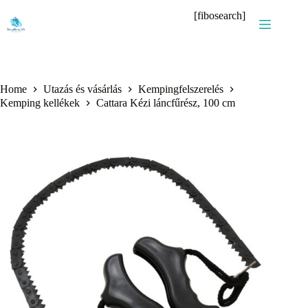
Skip
[fibosearch]
to
content
Home
Utazás és vásárlás
Kempingfelszerelés
Kemping kellékek
Cattara Kézi láncfűrész, 100 cm