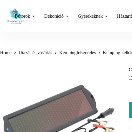
Skip
to
content
Bútorok
Dekoráció
Gyerekeknek
Háztart
Home
Utazás és vásárlás
Kempingfelszerelés
Kemping kellé
C
1