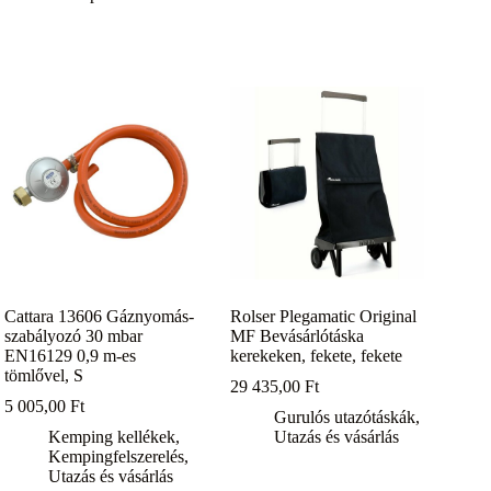
Cattara 13606 Gáznyomás-
Rolser Plegamatic Original
szabályozó 30 mbar
MF Bevásárlótáska
EN16129 0,9 m-es
kerekeken, fekete, fekete
tömlővel, S
29 435,00
Ft
5 005,00
Ft
Gurulós utazótáskák
,
Kemping kellékek
,
Utazás és vásárlás
Kempingfelszerelés
,
Utazás és vásárlás