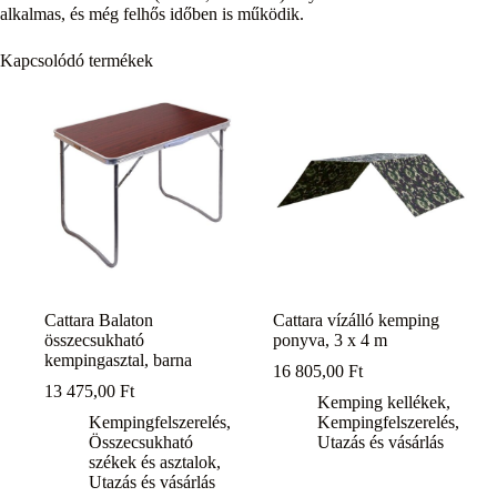
alkalmas, és még felhős időben is működik.
Kapcsolódó termékek
Cattara Balaton
Cattara vízálló kemping
összecsukható
ponyva, 3 x 4 m
kempingasztal, barna
16 805,00
Ft
13 475,00
Ft
Kemping kellékek
,
Kempingfelszerelés
,
Kempingfelszerelés
,
Összecsukható
Utazás és vásárlás
székek és asztalok
,
Utazás és vásárlás