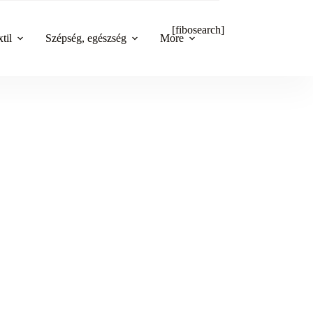
[fibosearch]
til
Szépség, egészség
More