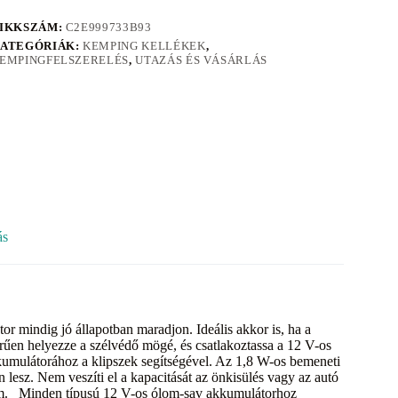
IKKSZÁM:
C2E999733B93
ATEGÓRIÁK:
KEMPING KELLÉKEK
,
EMPINGFELSZERELÉS
,
UTAZÁS ÉS VÁSÁRLÁS
ás
 mindig jó állapotban maradjon. Ideális akkor is, ha a
rűen helyezze a szélvédő mögé, és csatlakoztassa a 12 V-os
kkumulátorához a klipszek segítségével. Az 1,8 W-os bemeneti
lesz. Nem veszíti el a kapacitását az önkisülés vagy az autó
 sem. Minden típusú 12 V-os ólom-sav akkumulátorhoz