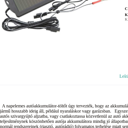
C
K
K
Leír
A napelemes autóakkumulátor-töltőt úgy tervezték, hogy az akkumulátor
jármű hosszabb ideig áll, például nyaraláskor vagy garázsban. Egysze
autós szivargyújtó aljzatba, vagy csatlakoztassa közvetlenül az autó a
teljesítménynek köszönhetően autója akkumulátora mindig jó állapotban 
normál rendszereinek (riasztó, autórádió) folyamatos terhelése miatt