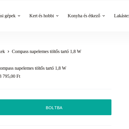
ási gépek
Kert és hobbi
Konyha és étkező
Lakástex
kek
Compass napelemes töltős tartó 1,8 W
ompass napelemes töltős tartó 1,8 W
3 795,00
Ft
BOLTBA