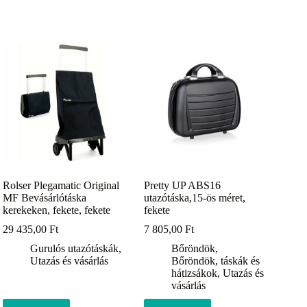
Rolser Plegamatic Original
Pretty UP ABS16
MF Bevásárlótáska
utazótáska,15-ös méret,
kerekeken, fekete, fekete
fekete
29 435,00
Ft
7 805,00
Ft
Gurulós utazótáskák
,
Bőröndök
,
Utazás és vásárlás
Bőröndök, táskák és
hátizsákok
,
Utazás és
vásárlás