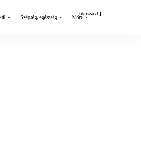
[fibosearch]
til
Szépség, egészség
More