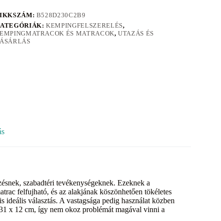
IKKSZÁM:
B528D230C2B9
ATEGÓRIÁK:
KEMPINGFELSZERELÉS
,
EMPINGMATRACOK ÉS MATRACOK
,
UTAZÁS ÉS
ÁSÁRLÁS
ás
ezésnek, szabadtéri tevékenységeknek. Ezeknek a
trac felfujható, és az alakjának köszönhetően tökéletes
ideális választás. A vastagsága pedig használat közben
31 x 12 cm, így nem okoz problémát magával vinni a