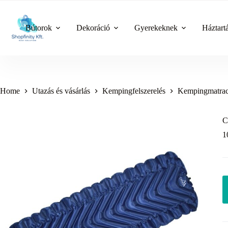
Skip
to
content
Bútorok
Dekoráció
Gyerekeknek
Háztart
Home
Utazás és vásárlás
Kempingfelszerelés
Kempingmatrac
C
1