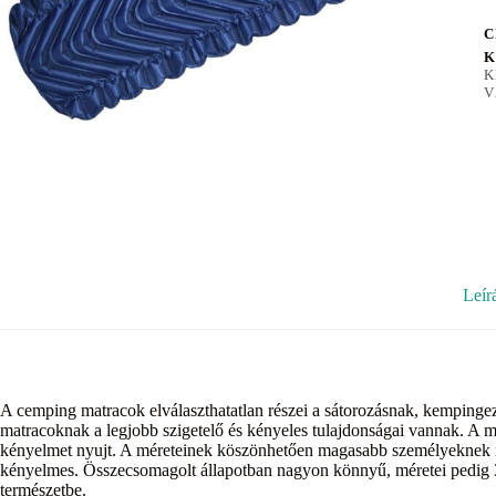
C
K
K
V
Leír
A cemping matracok elválaszthatatlan részei a sátorozásnak, kemping
matracoknak a legjobb szigetelő és kényeles tulajdonságai vannak. A ma
kényelmet nyujt. A méreteinek köszönhetően magasabb személyeknek is 
kényelmes. Összecsomagolt állapotban nagyon könnyű, méretei pedig 
természetbe.