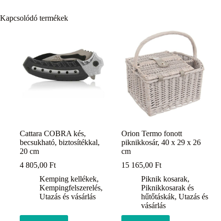
Kapcsolódó termékek
Cattara COBRA kés,
Orion Termo fonott
becsukható, biztosítékkal,
piknikkosár, 40 x 29 x 26
20 cm
cm
4 805,00
Ft
15 165,00
Ft
Kemping kellékek
,
Piknik kosarak
,
Kempingfelszerelés
,
Piknikkosarak és
Utazás és vásárlás
hűtőtáskák
,
Utazás és
vásárlás