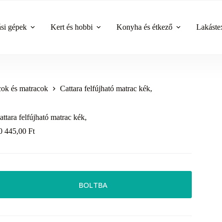
ási gépek
Kert és hobbi
Konyha és étkező
Lakástex
ok és matracok
Cattara felfújható matrac kék,
attara felfújható matrac kék,
0 445,00
Ft
BOLTBA