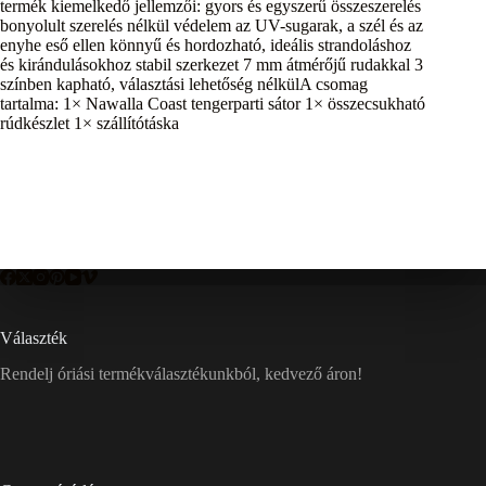
termék kiemelkedő jellemzői: gyors és egyszerű összeszerelés
bonyolult szerelés nélkül védelem az UV-sugarak, a szél és az
enyhe eső ellen könnyű és hordozható, ideális strandoláshoz
és kirándulásokhoz stabil szerkezet 7 mm átmérőjű rudakkal 3
színben kapható, választási lehetőség nélkülA csomag
tartalma: 1× Nawalla Coast tengerparti sátor 1× összecsukható
rúdkészlet 1× szállítótáska
Választék
Rendelj óriási termékválasztékunkból, kedvező áron!