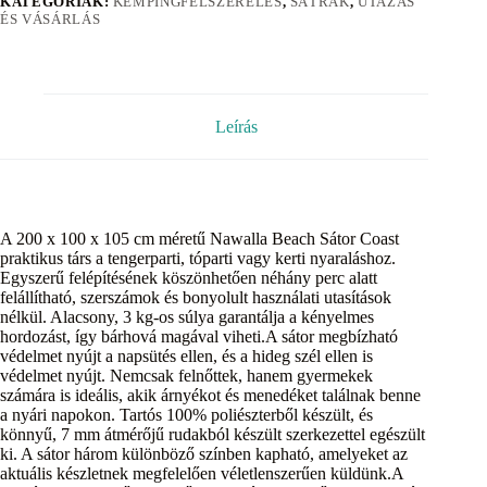
KATEGÓRIÁK:
KEMPINGFELSZERELÉS
,
SÁTRAK
,
UTAZÁS
ÉS VÁSÁRLÁS
Leírás
A 200 x 100 x 105 cm méretű Nawalla Beach Sátor Coast
praktikus társ a tengerparti, tóparti vagy kerti nyaraláshoz.
Egyszerű felépítésének köszönhetően néhány perc alatt
felállítható, szerszámok és bonyolult használati utasítások
nélkül. Alacsony, 3 kg-os súlya garantálja a kényelmes
hordozást, így bárhová magával viheti.A sátor megbízható
védelmet nyújt a napsütés ellen, és a hideg szél ellen is
védelmet nyújt. Nemcsak felnőttek, hanem gyermekek
számára is ideális, akik árnyékot és menedéket találnak benne
a nyári napokon. Tartós 100% poliészterből készült, és
könnyű, 7 mm átmérőjű rudakból készült szerkezettel egészült
ki. A sátor három különböző színben kapható, amelyeket az
aktuális készletnek megfelelően véletlenszerűen küldünk.A