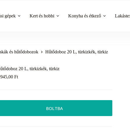
ási gépek
Kert és hobbi
Konyha és étkező
Lakástex
skák és hűtődobozok
Hűtődoboz 20 L, türkizkék, türkiz
űtődoboz 20 L, türkizkék, türkiz
 945,00
Ft
BOLTBA