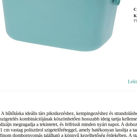
C
K
P
Leír
A hűtőtáska ideális társ piknikezéshez, kempingezéshez és strandolásh
szigetelés kombinációjának köszönhetően hosszabb ideig tartja kellemes
dizájn megragadja a tekintetet, és felfrissít minden nyári napot. A dob
1 cm vastag polisztirol szigetelőréteggel, amely hatékonyan lassítja a t
finom dombornyomás található a könnyű kezelhetőség érdekében. A stabi