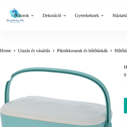
Skip
to
content
Bútorok
Dekoráció
Gyerekeknek
Háztart
Home
Utazás és vásárlás
Piknikkosarak és hűtőtáskák
Hűtőtá
H
9