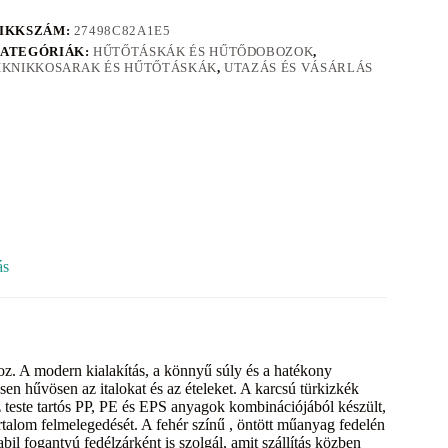
IKKSZÁM:
27498C82A1E5
ATEGÓRIÁK:
HŰTŐTÁSKÁK ÉS HŰTŐDOBOZOK
,
IKNIKKOSARAK ÉS HŰTŐTÁSKÁK
,
UTAZÁS ÉS VÁSÁRLÁS
ás
oz. A modern kialakítás, a könnyű súly és a hatékony
en hűvösen az italokat és az ételeket. A karcsú türkizkék
oz teste tartós PP, PE és EPS anyagok kombinációjából készült,
artalom felmelegedését. A fehér színű , öntött műanyag fedelén
l fogantyú fedélzárként is szolgál, amit szállítás közben