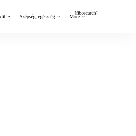
[fibosearch]
til
Szépség, egészség
More