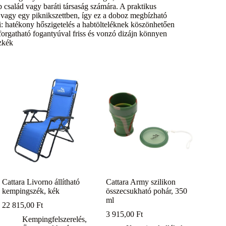
b család vagy baráti társaság számára. A praktikus
vagy egy piknikszettben, így ez a doboz megbízható
: hatékony hőszigetelés a habtölteléknek köszönhetően
forgatható fogantyúval friss és vonzó dizájn könnyen
izkék
Cattara Livorno állítható
Cattara Army szilikon
kempingszék, kék
összecsukható pohár, 350
ml
22 815,00
Ft
3 915,00
Ft
Kempingfelszerelés
,