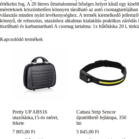
értékelni fog. A 20 literes űrtartalommal bőséges helyet kínál egy kiseb
méreteknek köszönhetően könnyen tárolható az autó csomagtartójában 
választás minden nyári tevékenységhez. A termék kiemelkedő jellemzői
könnyű, de robusztus, utazáshoz alkalmas kialakítás praktikus záródás 
tisztítható és karbantartható A csomag tartalma: 1x hűtőtáska 20 l, türk
Kapcsolódó termékek
Pretty UP ABS16
Cattara Strip Sencor
utazótáska,15-ös méret,
újratölthető fejlámpa, 350
fekete
lm
7 805,00
Ft
5 845,00
Ft