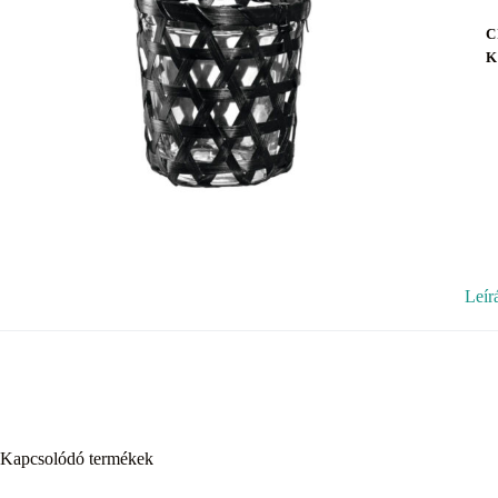
C
K
Leír
Kapcsolódó termékek