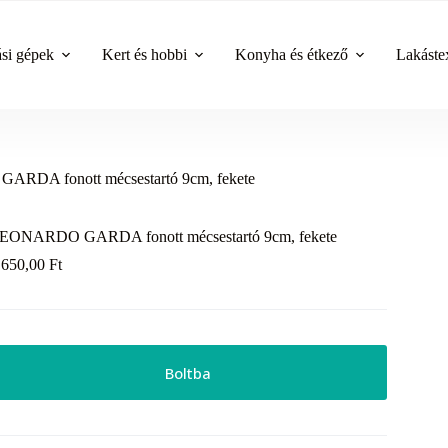
ási gépek
Kert és hobbi
Konyha és étkező
Lakástex
DA fonott mécsestartó 9cm, fekete
EONARDO GARDA fonott mécsestartó 9cm, fekete
 650,00
Ft
Boltba