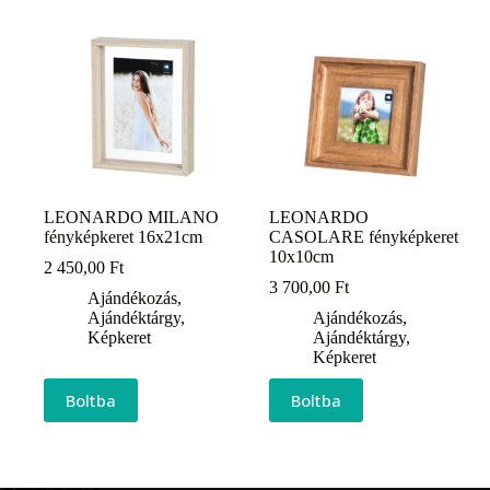
LEONARDO MILANO
LEONARDO
fényképkeret 16x21cm
CASOLARE fényképkeret
10x10cm
2 450,00
Ft
3 700,00
Ft
Ajándékozás
,
Ajándéktárgy
,
Ajándékozás
,
Képkeret
Ajándéktárgy
,
Képkeret
Boltba
Boltba