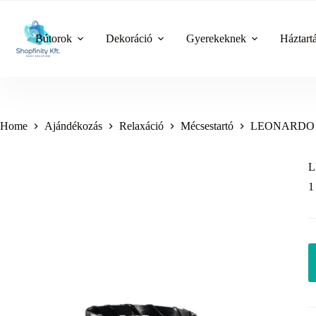
Skip
to
content
Bútorok
Dekoráció
Gyerekeknek
Háztart
Home
Ajándékozás
Relaxáció
Mécsestartó
LEONARDO GAR
L
1