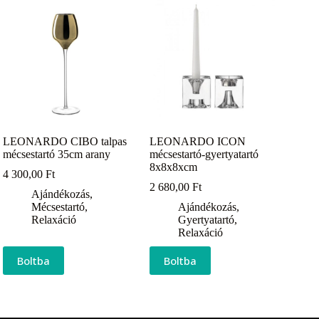
LEONARDO CIBO talpas
LEONARDO ICON
mécsestartó 35cm arany
mécsestartó-gyertyatartó
8x8x8xcm
4 300,00
Ft
2 680,00
Ft
Ajándékozás
,
Mécsestartó
,
Ajándékozás
,
Relaxáció
Gyertyatartó
,
Relaxáció
Boltba
Boltba