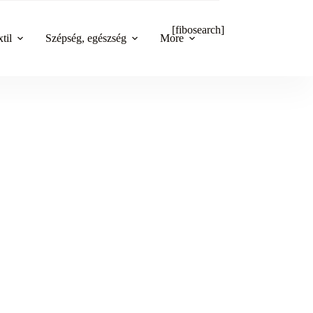
[fibosearch]
til
Szépség, egészség
More