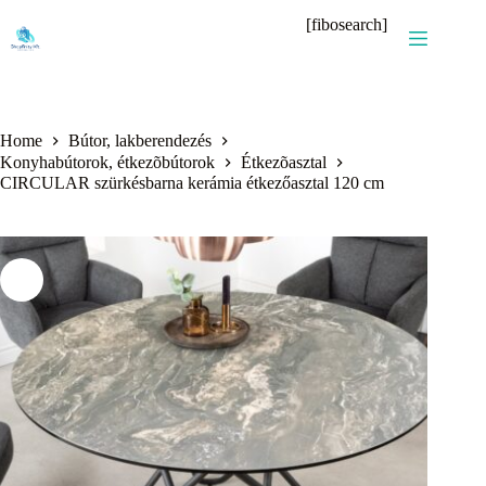
Skip
[fibosearch]
to
content
Home
Bútor, lakberendezés
Konyhabútorok, étkezõbútorok
Étkezõasztal
CIRCULAR szürkésbarna kerámia étkezőasztal 120 cm