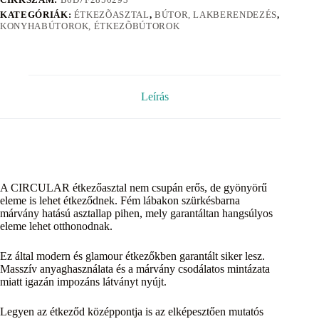
KATEGÓRIÁK:
ÉTKEZÕASZTAL
,
BÚTOR, LAKBERENDEZÉS
,
KONYHABÚTOROK, ÉTKEZÕBÚTOROK
Leírás
A CIRCULAR étkezőasztal nem csupán erős, de gyönyörű
eleme is lehet étkeződnek. Fém lábakon szürkésbarna
márvány hatású asztallap pihen, mely garantáltan hangsúlyos
eleme lehet otthonodnak.
Ez által modern és glamour étkezőkben garantált siker lesz.
Masszív anyaghasználata és a márvány csodálatos mintázata
miatt igazán impozáns látványt nyújt.
Legyen az étkeződ középpontja is az elképesztően mutatós