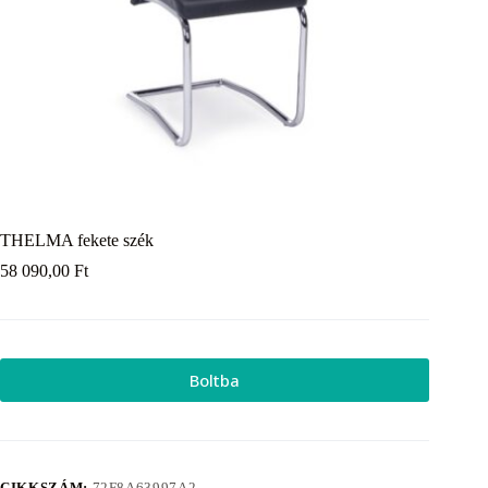
THELMA fekete szék
58 090,00
Ft
Boltba
CIKKSZÁM:
72F8A63997A2