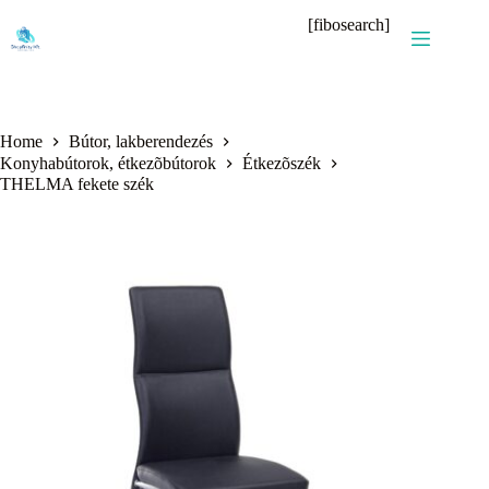
Skip
[fibosearch]
to
content
Home
Bútor, lakberendezés
Konyhabútorok, étkezõbútorok
Étkezõszék
THELMA fekete szék