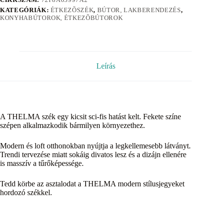
KATEGÓRIÁK:
ÉTKEZÕSZÉK
,
BÚTOR, LAKBERENDEZÉS
,
KONYHABÚTOROK, ÉTKEZÕBÚTOROK
Leírás
A THELMA szék egy kicsit sci-fis hatást kelt. Fekete színe
szépen alkalmazkodik bármilyen környezethez.
Modern és loft otthonokban nyújtja a legkellemesebb látványt.
Trendi tervezése miatt sokáig divatos lesz és a dizájn ellenére
is masszív a tűrőképessége.
Tedd körbe az asztalodat a THELMA modern stílusjegyeket
hordozó székkel.