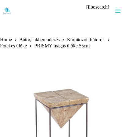
Skip
[fibosearch]
to
content
Home
Bútor, lakberendezés
Kárpitozott bútorok
Fotel és ülõke
PRISMY magas ülőke 55cm