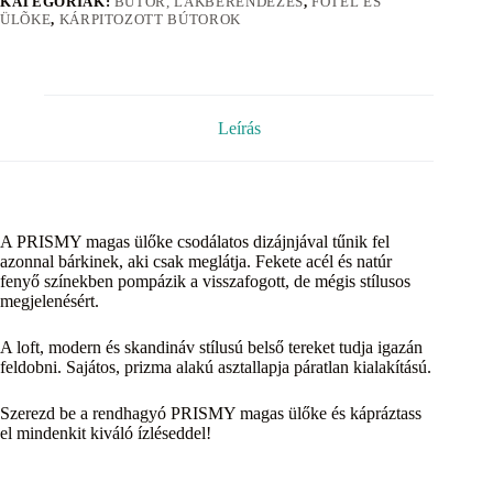
KATEGÓRIÁK:
BÚTOR, LAKBERENDEZÉS
,
FOTEL ÉS
ÜLÕKE
,
KÁRPITOZOTT BÚTOROK
Leírás
A PRISMY magas ülőke csodálatos dizájnjával tűnik fel
azonnal bárkinek, aki csak meglátja. Fekete acél és natúr
fenyő színekben pompázik a visszafogott, de mégis stílusos
megjelenésért.
A loft, modern és skandináv stílusú belső tereket tudja igazán
feldobni. Sajátos, prizma alakú asztallapja páratlan kialakítású.
Szerezd be a rendhagyó PRISMY magas ülőke és kápráztass
el mindenkit kiváló ízléseddel!