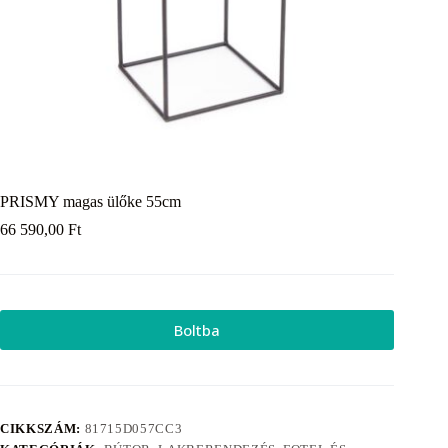
PRISMY magas ülőke 55cm
66 590,00
Ft
Boltba
CIKKSZÁM:
81715D057CC3