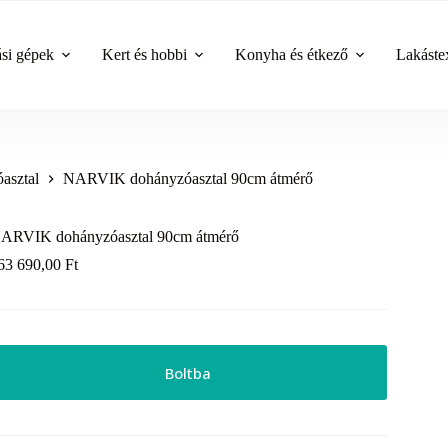
ási gépek
Kert és hobbi
Konyha és étkező
Lakástex
asztal
NARVIK dohányzóasztal 90cm átmérő
ARVIK dohányzóasztal 90cm átmérő
63 690,00
Ft
Boltba