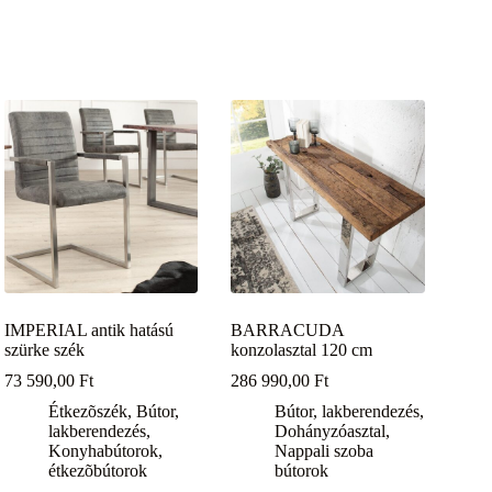
IMPERIAL antik hatású
BARRACUDA
szürke szék
konzolasztal 120 cm
73 590,00
Ft
286 990,00
Ft
Étkezõszék
,
Bútor,
Bútor, lakberendezés
,
lakberendezés
,
Dohányzóasztal
,
Konyhabútorok,
Nappali szoba
étkezõbútorok
bútorok