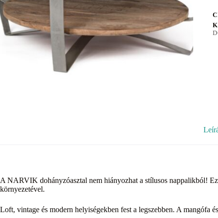
C
K
D
Leír
A NARVIK dohányzóasztal nem hiányozhat a stílusos nappalikból! Ezüs
környezetével.
Loft, vintage és modern helyiségekben fest a legszebben. A mangófa és 