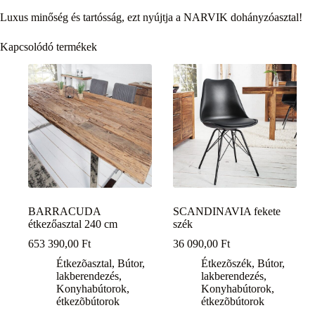
Luxus minőség és tartósság, ezt nyújtja a NARVIK dohányzóasztal!
Kapcsolódó termékek
BARRACUDA
SCANDINAVIA fekete
étkezőasztal 240 cm
szék
653 390,00
Ft
36 090,00
Ft
Étkezõasztal
,
Bútor,
Étkezõszék
,
Bútor,
lakberendezés
,
lakberendezés
,
Konyhabútorok,
Konyhabútorok,
étkezõbútorok
étkezõbútorok