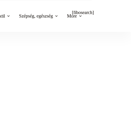
[fibosearch]
til
Szépség, egészség
More