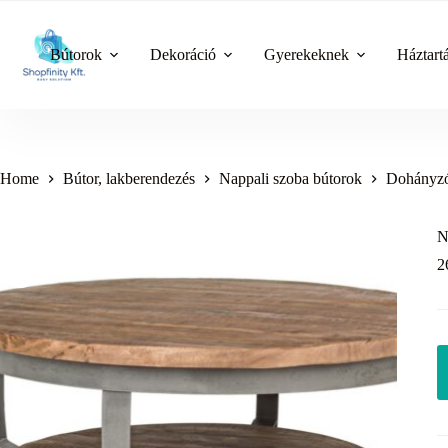
Skip
to
content
Bútorok
Dekoráció
Gyerekeknek
Háztart
Home
Bútor, lakberendezés
Nappali szoba bútorok
Dohányzó
N
2