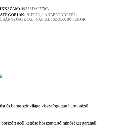
IKKSZÁM:
49568DAF570B
ATEGÓRIÁK:
BÚTOR, LAKBERENDEZÉS
,
OHÁNYZÓASZTAL
,
NAPPALI SZOBA BÚTOROK
ás
t és barna színvilága visszafogottan harmonizál
porszórt acél kettőse hosszantartó minőséget garantál.