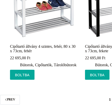
Cipőtartó állvány 4 szintes, fehér, 80 x 30
Cipőtartó állvány
x 73cm, fehér
x 73cm, fekete
22 695,00
Ft
22 695,00
Ft
Bútorok
,
Cipőtartók
,
Tárolóbútorok
Bútorok
,
C
BOLTBA
BOLTBA
1
PREV