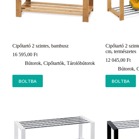
Cipőtartó 2 szintes, bambusz
Cipőtartó 2 szint
cm, természetes
16 595,00
Ft
12 045,00
Ft
Bútorok
,
Cipőtartók
,
Tárolóbútorok
Bútorok
,
C
BOLTBA
BOLTBA