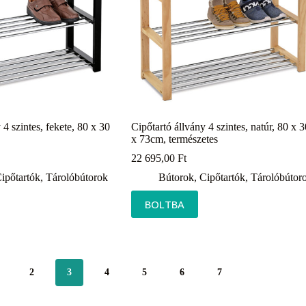
 4 szintes, fekete, 80 x 30
Cipőtartó állvány 4 szintes, natúr, 80 x 3
x 73cm, természetes
22 695,00
Ft
ipőtartók
,
Tárolóbútorok
Bútorok
,
Cipőtartók
,
Tárolóbútor
BOLTBA
2
3
4
5
6
7