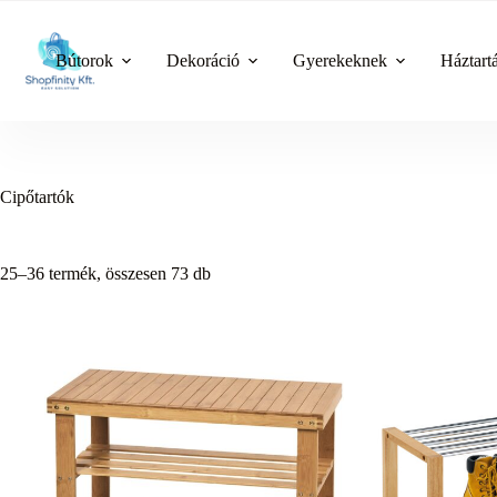
Skip
to
content
Bútorok
Dekoráció
Gyerekeknek
Háztart
Cipőtartók
25–36 termék, összesen 73 db