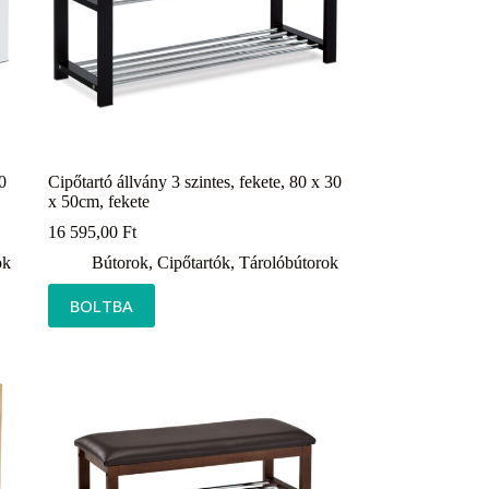
0
Cipőtartó állvány 3 szintes, fekete, 80 x 30
x 50cm, fekete
16 595,00
Ft
ok
Bútorok
,
Cipőtartók
,
Tárolóbútorok
BOLTBA