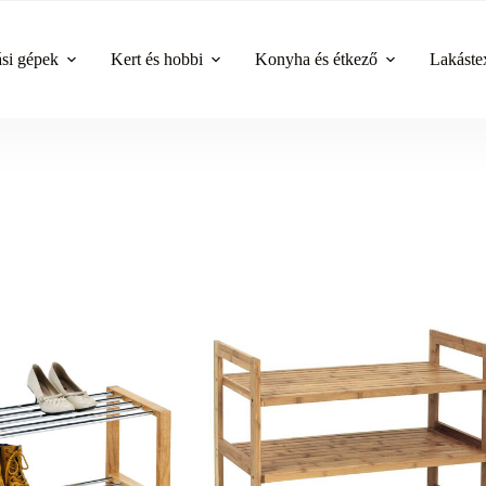
ási gépek
Kert és hobbi
Konyha és étkező
Lakástex