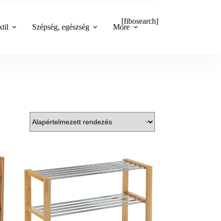
[fibosearch]
til
Szépség, egészség
More