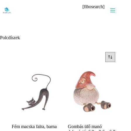
Skip
[fibosearch]
to
content
Polcdíszek
Fém macska falra, barna
Gombás ülő manó