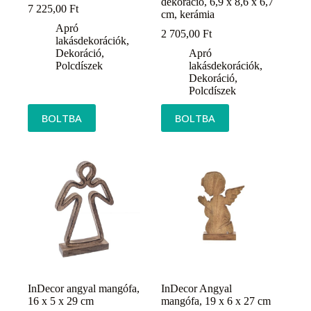
dekoráció, 6,9 x 8,6 x 6,7
7 225,00
Ft
cm, kerámia
Apró
2 705,00
Ft
lakásdekorációk
,
Dekoráció
,
Apró
Polcdíszek
lakásdekorációk
,
Dekoráció
,
Polcdíszek
BOLTBA
BOLTBA
InDecor angyal mangófa,
InDecor Angyal
16 x 5 x 29 cm
mangófa, 19 x 6 x 27 cm