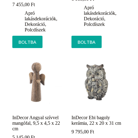
7 455,00
Ft
Apró
Apró
lakásdekorációk
,
lakásdekorációk
,
Dekoráció
,
Dekoráció
,
Polcdíszek
Polcdíszek
BOLTBA
BOLTBA
InDecor Angyal szívvel
InDecor Ebi bagoly
mangófal, 9,5 x 4,5 x 22
kerámia, 22 x 20 x 31 cm
cm
9 795,00
Ft
5 145,00
Ft