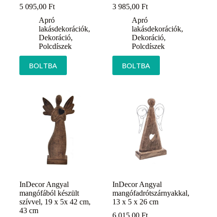
5 095,00
Ft
3 985,00
Ft
Apró
Apró
lakásdekorációk
,
lakásdekorációk
,
Dekoráció
,
Dekoráció
,
Polcdíszek
Polcdíszek
BOLTBA
BOLTBA
InDecor Angyal
InDecor Angyal
mangófából készült
mangófadrótszárnyakkal,
szívvel, 19 x 5x 42 cm,
13 x 5 x 26 cm
43 cm
6 015,00
Ft