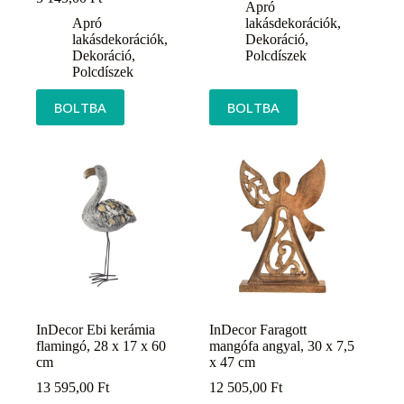
Apró
Apró
lakásdekorációk
,
lakásdekorációk
,
Dekoráció
,
Dekoráció
,
Polcdíszek
Polcdíszek
BOLTBA
BOLTBA
InDecor Ebi kerámia
InDecor Faragott
flamingó, 28 x 17 x 60
mangófa angyal, 30 x 7,5
cm
x 47 cm
13 595,00
Ft
12 505,00
Ft