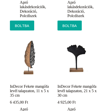
Apró
Apró
lakásdekorációk
,
lakásdekorációk
,
Dekoráció
,
Dekoráció
,
Polcdíszek
Polcdíszek
BOLTBA
BOLTBA
InDecor Fekete mangófa
InDecor Fekete mangófa
levél talapzaton, 11 x 5 x
levél talapzaton, 21 x 5 x
35 cm
30 cm
6 435,00
Ft
4 925,00
Ft
Apró
Apró