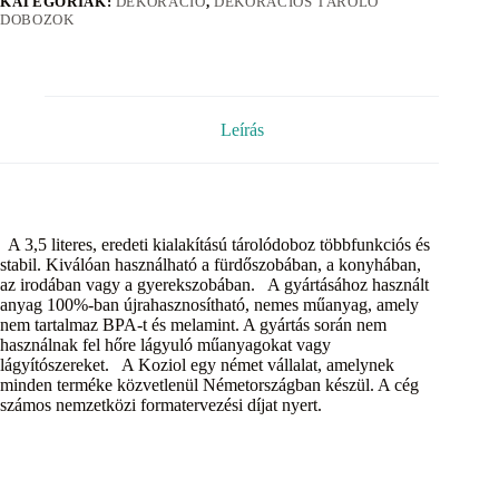
KATEGÓRIÁK:
DEKORÁCIÓ
,
DEKORÁCIÓS TÁROLÓ
DOBOZOK
Leírás
A 3,5 literes, eredeti kialakítású tárolódoboz többfunkciós és
stabil. Kiválóan használható a fürdőszobában, a konyhában,
az irodában vagy a gyerekszobában. A gyártásához használt
anyag 100%-ban újrahasznosítható, nemes műanyag, amely
nem tartalmaz BPA-t és melamint. A gyártás során nem
használnak fel hőre lágyuló műanyagokat vagy
lágyítószereket. A Koziol egy német vállalat, amelynek
minden terméke közvetlenül Németországban készül. A cég
számos nemzetközi formatervezési díjat nyert.