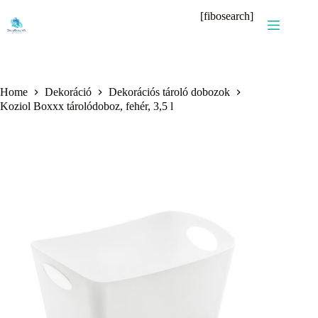
Skip
[fibosearch]
to
content
Home
Dekoráció
Dekorációs tároló dobozok
Koziol Boxxx tárolódoboz, fehér, 3,5 l