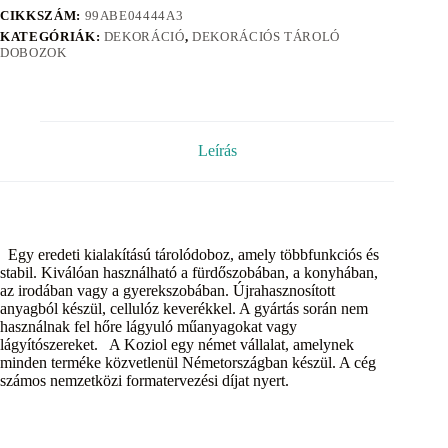
CIKKSZÁM:
99ABE04444A3
KATEGÓRIÁK:
DEKORÁCIÓ
,
DEKORÁCIÓS TÁROLÓ
DOBOZOK
Leírás
Egy eredeti kialakítású tárolódoboz, amely többfunkciós és
stabil. Kiválóan használható a fürdőszobában, a konyhában,
az irodában vagy a gyerekszobában. Újrahasznosított
anyagból készül, cellulóz keverékkel. A gyártás során nem
használnak fel hőre lágyuló műanyagokat vagy
lágyítószereket. A Koziol egy német vállalat, amelynek
minden terméke közvetlenül Németországban készül. A cég
számos nemzetközi formatervezési díjat nyert.