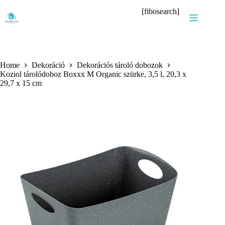
Skip
[fibosearch]
to
content
Home
Dekoráció
Dekorációs tároló dobozok
Koziol tárolódoboz Boxxx M Organic szürke, 3,5 l, 20,3 x
29,7 x 15 cm