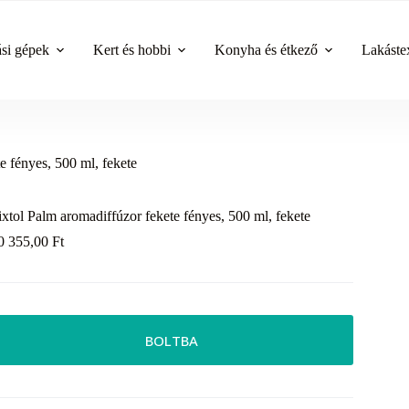
ási gépek
Kert és hobbi
Konyha és étkező
Lakástex
e fényes, 500 ml, fekete
ixtol Palm aromadiffúzor fekete fényes, 500 ml, fekete
0 355,00
Ft
BOLTBA