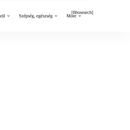
[fibosearch]
til
Szépség, egészség
More