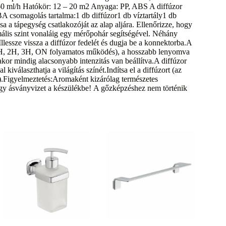
60 ml/h Hatókör: 12 – 20 m2 Anyaga: PP, ABS A diffúzor
csomagolás tartalma:1 db diffúzor1 db víztartály1 db
sa a tápegység csatlakozóját az alap aljára. Ellenőrizze, hogy
imális szint vonaláig egy mérőpohár segítségével. Néhány
Illessze vissza a diffúzor fedelét és dugja be a konnektorba.A
(1H, 2H, 3H, ON folyamatos működés), a hosszabb lenyomva
sakor mindig alacsonyabb intenzitás van beállítva.A diffúzor
laszthatja a világítás színét.Indítsa el a diffúzort (az
be).Figyelmeztetés:Aromaként kizárólag természetes
agy ásványvizet a készülékbe! A gőzképzéshez nem történik