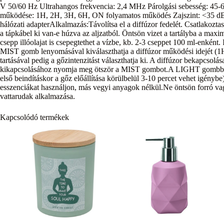
V 50/60 Hz Ultrahangos frekvencia: 2,4 MHz Párolgási sebesség: 45-
működése: 1H, 2H, 3H, 6H, ON folyamatos működés Zajszint: <35 dBA 
hálózati adapterAlkalmazás:Távolítsa el a diffúzor fedelét. Csatlakoztas
a tápkábel ki van-e húzva az aljzatból. Öntsön vizet a tartályba a max
csepp illóolajat is csepegtethet a vízbe, kb. 2-3 cseppet 100 ml-enként. 
MIST gomb lenyomásával kiválaszthatja a diffúzor működési idejét 
tartásával pedig a gőzintenzitást választhatja ki. A diffúzor bekapcsolá
kikapcsolásához nyomja meg ötször a MIST gombot.A LIGHT gombbal kivá
első beindításkor a gőz előállítása körülbelül 3-10 percet vehet igény
esszenciákat használjon, más vegyi anyagok nélkül.Ne öntsön forró v
vattarudak alkalmazása.
Kapcsolódó termékek