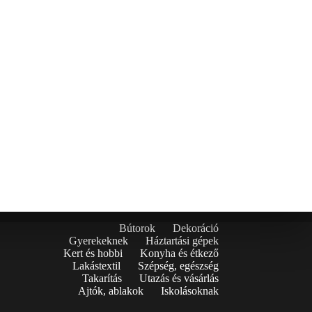
Bútorok
Dekoráció
Gyerekeknek
Háztartási gépek
Kert és hobbi
Konyha és étkező
Lakástextil
Szépség, egészség
Takarítás
Utazás és vásárlás
Ajtók, ablakok
Iskolásoknak