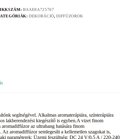
IKKSZÁM:
BAAE8A725767
ATEGÓRIÁK:
DEKORÁCIÓ
,
DIFFÚZOROK
ás
tónk segítségével. Alkalmas aromaterápiára, színterápiára
sos lakberendezési kiegészítő is egyben.A vizet finom
os aromadiffúzor az ultrahang hatására finom
 Az aromadiffúzor semlegesíti a kellemetlen szagokat is,
szaki paraméterek: Üzemi feszültség: DC 24 V/0,5 A / 220-240