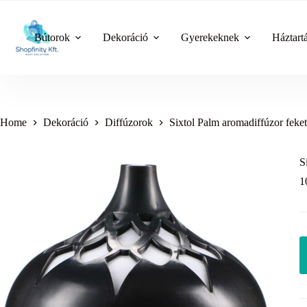
Skip
to
content
Bútorok
Dekoráció
Gyerekeknek
Háztart
Home
Dekoráció
Diffúzorok
Sixtol Palm aromadiffúzor feket
S
1