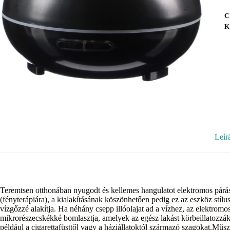
C
K
Leír
Teremtsen otthonában nyugodt és kellemes hangulatot elektromos párásí
(fényterápiára), a kialakításának köszönhetően pedig ez az eszköz stílu
vízgőzzé alakítja. Ha néhány csepp illóolajat ad a vízhez, az elektrom
mikrorészecskékké bomlasztja, amelyek az egész lakást körbeillatozzák.
például a cigarettafüsttől vagy a háziállatoktól származó szagokat.Mű