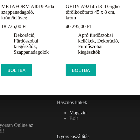
METAFORM AI019 Aida
GEDY A9214513 Il Giglio
szappanadagoló,
törölközőtartó 45 x 8 cm,
króm/tejüveg
króm
18 725,00
Ft
40 295,00
Ft
Dekoráció
,
Apró fürdőszobai
Fürdőszobai
kellékek
,
Dekoráció
,
kiegészítők
,
Fürdőszobai
Szappanadagolók
kiegészítők
BOLTBA
BOLTBA
Hasznos linkek
Magazin
Bolt
gyorsan Online az
l!
Gyors kiszállítás