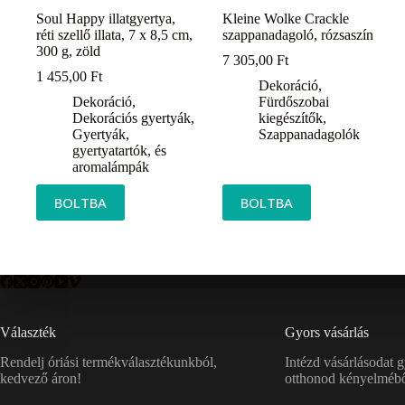
Soul Happy illatgyertya,
Kleine Wolke Crackle
réti szellő illata, 7 x 8,5 cm,
szappanadagoló, rózsaszín
300 g, zöld
7 305,00
Ft
1 455,00
Ft
Dekoráció
,
Dekoráció
,
Fürdőszobai
Dekorációs gyertyák
,
kiegészítők
,
Gyertyák,
Szappanadagolók
gyertyatartók, és
aromalámpák
BOLTBA
BOLTBA
Választék
Gyors vásárlás
Rendelj óriási termékválasztékunkból,
Intézd vásárlásodat 
kedvező áron!
otthonod kényelmébő