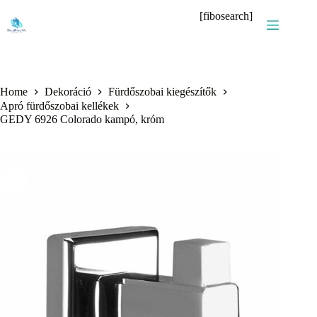
Skip
[fibosearch]
to
content
Home
Dekoráció
Fürdőszobai kiegészítők
Apró fürdőszobai kellékek
GEDY 6926 Colorado kampó, króm