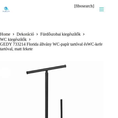
Skip
[fibosearch]
to
content
Home
Dekoráció
Fürdőszobai kiegészítők
WC kiegészítők
GEDY 733214 Florida állvány WC-papír tartóval ésWC-kefe
tartóval, matt fekete