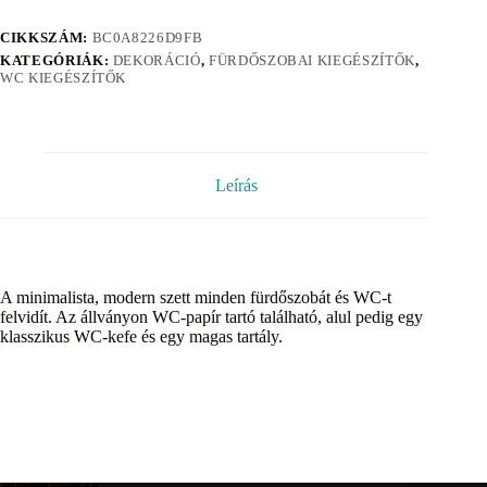
CIKKSZÁM:
BC0A8226D9FB
KATEGÓRIÁK:
DEKORÁCIÓ
,
FÜRDŐSZOBAI KIEGÉSZÍTŐK
,
WC KIEGÉSZÍTŐK
Leírás
A minimalista, modern szett minden fürdőszobát és WC-t
felvidít. Az állványon WC-papír tartó található, alul pedig egy
klasszikus WC-kefe és egy magas tartály.