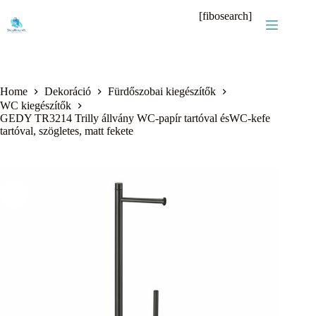
Skip
[fibosearch]
to
content
Home
Dekoráció
Fürdőszobai kiegészítők
WC kiegészítők
GEDY TR3214 Trilly állvány WC-papír tartóval ésWC-kefe
tartóval, szögletes, matt fekete