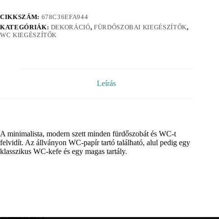
CIKKSZÁM:
678C36EFA944
KATEGÓRIÁK:
DEKORÁCIÓ
,
FÜRDŐSZOBAI KIEGÉSZÍTŐK
,
WC KIEGÉSZÍTŐK
Leírás
A minimalista, modern szett minden fürdőszobát és WC-t
felvidít. Az állványon WC-papír tartó található, alul pedig egy
klasszikus WC-kefe és egy magas tartály.