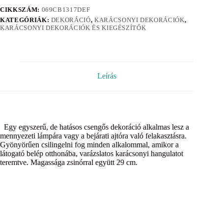
CIKKSZÁM:
069CB1317DEF
KATEGÓRIÁK:
DEKORÁCIÓ
,
KARÁCSONYI DEKORÁCIÓK
,
KARÁCSONYI DEKORÁCIÓK ÉS KIEGÉSZÍTŐK
Leírás
Egy egyszerű, de hatásos csengős dekoráció alkalmas lesz a
mennyezeti lámpára vagy a bejárati ajtóra való felakasztásra.
Gyönyörűen csilingelni fog minden alkalommal, amikor a
látogató belép otthonába, varázslatos karácsonyi hangulatot
teremtve. Magassága zsinórral együtt 29 cm.