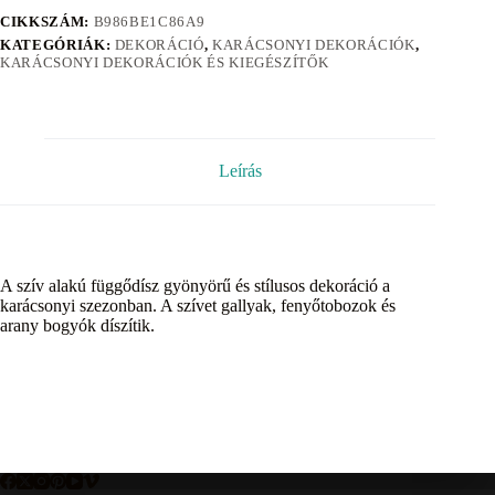
CIKKSZÁM:
B986BE1C86A9
KATEGÓRIÁK:
DEKORÁCIÓ
,
KARÁCSONYI DEKORÁCIÓK
,
KARÁCSONYI DEKORÁCIÓK ÉS KIEGÉSZÍTŐK
Leírás
A szív alakú függődísz gyönyörű és stílusos dekoráció a
karácsonyi szezonban. A szívet gallyak, fenyőtobozok és
arany bogyók díszítik.