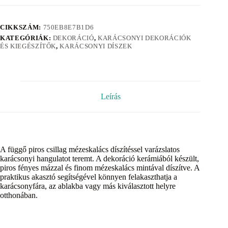
CIKKSZÁM:
750EB8E7B1D6
KATEGÓRIÁK:
DEKORÁCIÓ
,
KARÁCSONYI DEKORÁCIÓK
ÉS KIEGÉSZÍTŐK
,
KARÁCSONYI DÍSZEK
Leírás
A függő piros csillag mézeskalács díszítéssel varázslatos
karácsonyi hangulatot teremt. A dekoráció kerámiából készült,
piros fényes mázzal és finom mézeskalács mintával díszítve. A
praktikus akasztó segítségével könnyen felakaszthatja a
karácsonyfára, az ablakba vagy más kiválasztott helyre
otthonában.