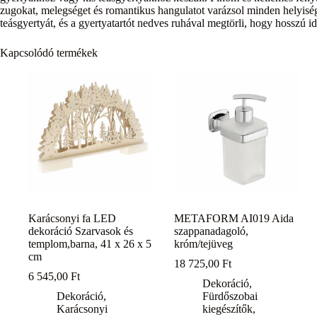
zugokat, melegséget és romantikus hangulatot varázsol minden helyiségb
teásgyertyát, és a gyertyatartót nedves ruhával megtörli, hogy hosszú i
Kapcsolódó termékek
Karácsonyi fa LED
METAFORM AI019 Aida
dekoráció Szarvasok és
szappanadagoló,
templom,barna, 41 x 26 x 5
króm/tejüveg
cm
18 725,00
Ft
6 545,00
Ft
Dekoráció
,
Dekoráció
,
Fürdőszobai
Karácsonyi
kiegészítők
,