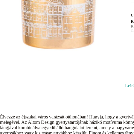
C
K
K
G
Leír
Élvezze az éjszakai város varázsát otthonában! Hagyja, hogy a gyertyák
melegével. Az Altom Design gyertyatartójának házikó motívuma könny
lángjával kombinálva egyedülálló hangulatot teremt, amely a nagyvárosi
gyertyákhoz vagy kis teásgyertyákhoz készült. Finom és kellemes fényt 