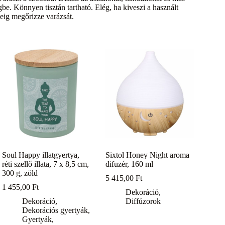
e. Könnyen tisztán tartható. Elég, ha kiveszi a használt
deig megőrizze varázsát.
Soul Happy illatgyertya,
Sixtol Honey Night aroma
réti szellő illata, 7 x 8,5 cm,
difuzér, 160 ml
300 g, zöld
5 415,00
Ft
1 455,00
Ft
Dekoráció
,
Dekoráció
,
Diffúzorok
Dekorációs gyertyák
,
Gyertyák,