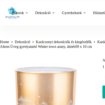
Skip
to
content
Bútorok
Dekoráció
Gyerekeknek
Háztart
Home
Dekoráció
Karácsonyi dekorációk és kiegészítők
Karác
Altom Üveg gyertyatartó Winter town arany, átmérő9 x 10 cm
A
1