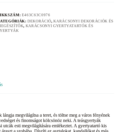
IKKSZÁM:
E463C63C0976
ATEGÓRIÁK:
DEKORÁCIÓ
,
KARÁCSONYI DEKORÁCIÓK ÉS
IEGÉSZÍTŐK
,
KARÁCSONYI GYERTYATARTÓK ÉS
YERTYÁK
ás
 lángja megvilágítsa a teret, és töltse meg a város fényének
edséget és finomságot kölcsönöz neki. A teásgyertyák
 utcák esti megvilágítására emlékeztet. A gyertyatartó kis
áraszt a szobába. Díszíti az asztalokat, kandallókat és más