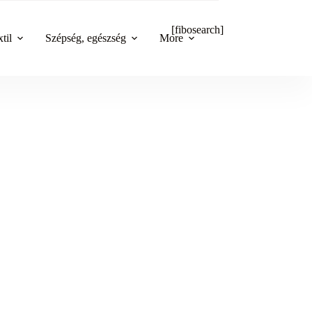
[fibosearch]
til
Szépség, egészség
More