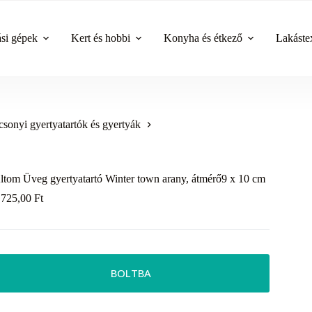
ási gépek
Kert és hobbi
Konyha és étkező
Lakástex
sonyi gyertyatartók és gyertyák
ltom Üveg gyertyatartó Winter town arany, átmérő9 x 10 cm
 725,00
Ft
BOLTBA