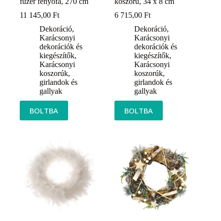
füzér fenyőfa, 270 cm
koszorú, 34 x 8 cm
11 145,00
Ft
6 715,00
Ft
Dekoráció
,
Dekoráció
,
Karácsonyi
Karácsonyi
dekorációk és
dekorációk és
kiegészítők
,
kiegészítők
,
Karácsonyi
Karácsonyi
koszorúk,
koszorúk,
girlandok és
girlandok és
gallyak
gallyak
BOLTBA
BOLTBA