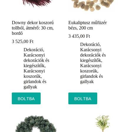
Downy dekor koszorú
Eukaliptusz műfüzér
tollból, átmérő: 30 cm,
bézs, 200 cm
bordó
3 435,00
Ft
3 525,00
Ft
Dekoráció
,
Dekoráció
,
Karácsonyi
Karácsonyi
dekorációk és
dekorációk és
kiegészítők
,
kiegészítők
,
Karácsonyi
Karácsonyi
koszorúk,
koszorúk,
girlandok és
girlandok és
gallyak
gallyak
BOLTBA
BOLTBA