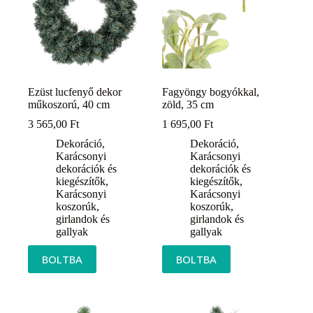
Ezüst lucfenyő dekor
Fagyöngy bogyókkal,
műkoszorú, 40 cm
zöld, 35 cm
3 565,00
Ft
1 695,00
Ft
Dekoráció
,
Dekoráció
,
Karácsonyi
Karácsonyi
dekorációk és
dekorációk és
kiegészítők
,
kiegészítők
,
Karácsonyi
Karácsonyi
koszorúk,
koszorúk,
girlandok és
girlandok és
gallyak
gallyak
BOLTBA
BOLTBA