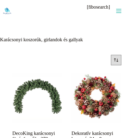
Skip
[fibosearch]
to
content
Karácsonyi koszorúk, girlandok és gallyak
DecoKing karácsonyi
Dekoratív karácsonyi