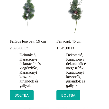
Fagyos fenyőág, 59 cm
Fenyőág, 46 cm
2 595,00
Ft
1 545,00
Ft
Dekoráció
,
Dekoráció
,
Karácsonyi
Karácsonyi
dekorációk és
dekorációk és
kiegészítők
,
kiegészítők
,
Karácsonyi
Karácsonyi
koszorúk,
koszorúk,
girlandok és
girlandok és
gallyak
gallyak
BOLTBA
BOLTBA