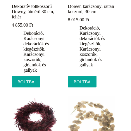
Dekoratív tollkoszorú
Doreen karácsonyi rattan
Downy, átmérő 30 cm,
koszorú, 30 cm
fehér
8 015,00
Ft
4 855,00
Ft
Dekoráció
,
Dekoráció
,
Karácsonyi
Karácsonyi
dekorációk és
dekorációk és
kiegészítők
,
kiegészítők
,
Karácsonyi
Karácsonyi
koszorúk,
koszorúk,
girlandok és
girlandok és
gallyak
gallyak
BOLTBA
BOLTBA