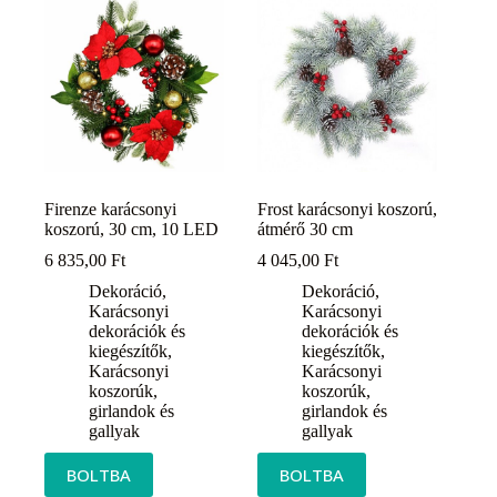
Firenze karácsonyi
Frost karácsonyi koszorú,
koszorú, 30 cm, 10 LED
átmérő 30 cm
6 835,00
Ft
4 045,00
Ft
Dekoráció
,
Dekoráció
,
Karácsonyi
Karácsonyi
dekorációk és
dekorációk és
kiegészítők
,
kiegészítők
,
Karácsonyi
Karácsonyi
koszorúk,
koszorúk,
girlandok és
girlandok és
gallyak
gallyak
BOLTBA
BOLTBA