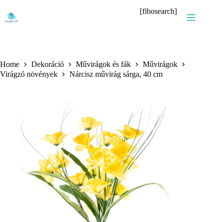
Skip
[fibosearch]
to
content
Home
Dekoráció
Művirágok és fák
Művirágok
Virágzó növények
Nárcisz művirág sárga, 40 cm