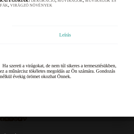
KATEGÓRIÁK:
DEKORÁCIÓ
,
MŰVIRÁGOK
,
MŰVIRÁGOK ÉS
FÁK
,
VIRÁGZÓ NÖVÉNYEK
Leírás
Ha szereti a virágokat, de nem túl sikeres a termesztésükben,
ez a műnárcisz tökéletes megoldás az Ön számára. Gondozás
nélkül évekig örömet okozhat Önnek.