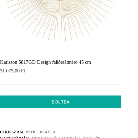
Karlsson 5817GD Design falióraátmérő 45 cm
31 075,00
Ft
BOLTBA
CIKKSZÁM:
89F8F10943CA