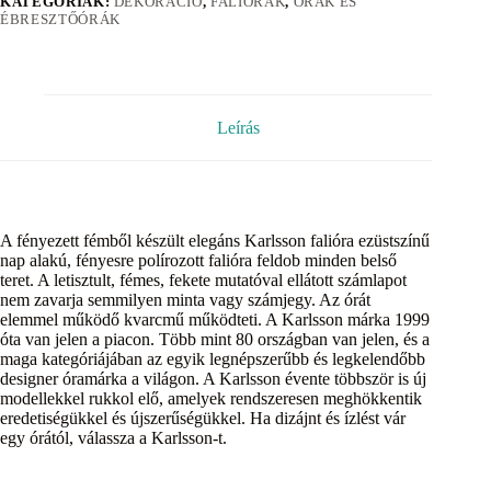
KATEGÓRIÁK:
DEKORÁCIÓ
,
FALIÓRÁK
,
ÓRÁK ÉS
ÉBRESZTŐÓRÁK
Leírás
A fényezett fémből készült elegáns Karlsson falióra ezüstszínű
nap alakú, fényesre polírozott falióra feldob minden belső
teret. A letisztult, fémes, fekete mutatóval ellátott számlapot
nem zavarja semmilyen minta vagy számjegy. Az órát
elemmel működő kvarcmű működteti. A Karlsson márka 1999
óta van jelen a piacon. Több mint 80 országban van jelen, és a
maga kategóriájában az egyik legnépszerűbb és legkelendőbb
designer óramárka a világon. A Karlsson évente többször is új
modellekkel rukkol elő, amelyek rendszeresen meghökkentik
eredetiségükkel és újszerűségükkel. Ha dizájnt és ízlést vár
egy órától, válassza a Karlsson-t.