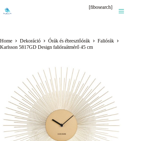
Skip
[fibosearch]
to
content
Home
Dekoráció
Órák és ébresztőórák
Faliórák
Karlsson 5817GD Design falióraátmérő 45 cm