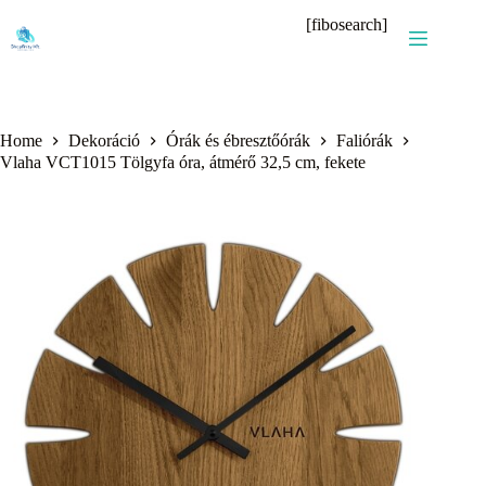
Skip
[fibosearch]
to
content
Home
Dekoráció
Órák és ébresztőórák
Faliórák
Vlaha VCT1015 Tölgyfa óra, átmérő 32,5 cm, fekete