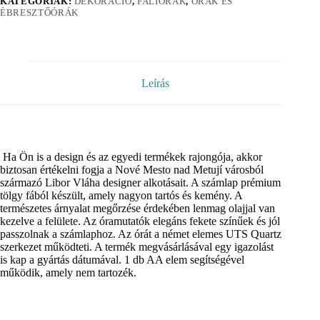
KATEGÓRIÁK:
DEKORÁCIÓ
,
FALIÓRÁK
,
ÓRÁK ÉS
ÉBRESZTŐÓRÁK
Leírás
Ha Ön is a design és az egyedi termékek rajongója, akkor
biztosan értékelni fogja a Nové Mesto nad Metují városból
származó Libor Vláha designer alkotásait. A számlap prémium
tölgy fából készült, amely nagyon tartós és kemény. A
természetes árnyalat megőrzése érdekében lenmag olajjal van
kezelve a felülete. Az óramutatók elegáns fekete színűek és jól
passzolnak a számlaphoz. Az órát a német elemes UTS Quartz
szerkezet működteti. A termék megvásárlásával egy igazolást
is kap a gyártás dátumával. 1 db AA elem segítségével
működik, amely nem tartozék.