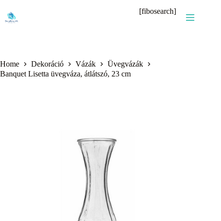
Skip
[fibosearch]
to
content
Home
Dekoráció
Vázák
Üvegvázák
Banquet Lisetta üvegváza, átlátszó, 23 cm