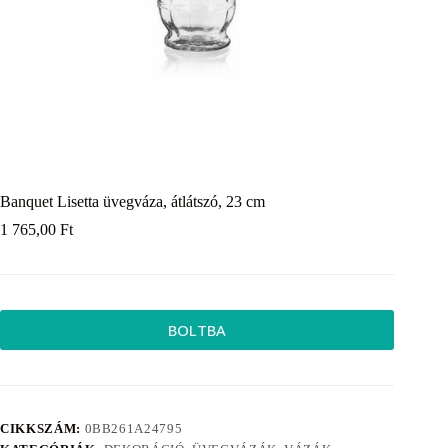
Banquet Lisetta üvegváza, átlátszó, 23 cm
1 765,00
Ft
BOLTBA
CIKKSZÁM:
0BB261A24795