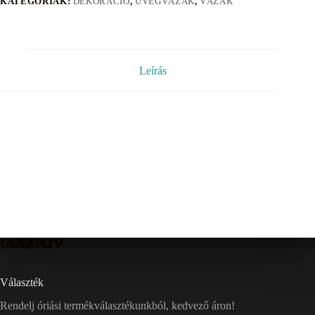
KATEGÓRIÁK:
DEKORÁCIÓ
,
ÜVEGVÁZÁK
,
VÁZÁK
Leírás
Választék
Rendelj óriási termékválasztékunkból, kedvező áron!