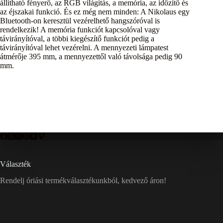
állítható fényerő, az RGB világítás, a memória, az időzítő és
az éjszakai funkció. És ez még nem minden: A Nikolaus egy
Bluetooth-on keresztül vezérelhető hangszóróval is
rendelkezik! A memória funkciót kapcsolóval vagy
távirányítóval, a többi kiegészítő funkciót pedig a
távirányítóval lehet vezérelni. A mennyezeti lámpatest
átmérője 395 mm, a mennyezettől való távolsága pedig 90
mm.
Választék
Rendelj óriási termékválasztékunkból, kedvező áron!