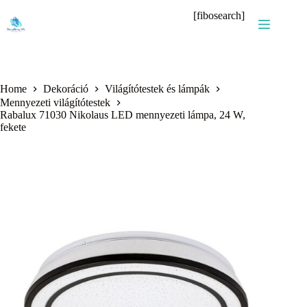
Skip
[fibosearch]
to
content
Home
Dekoráció
Világítótestek és lámpák
Mennyezeti világítótestek
Rabalux 71030 Nikolaus LED mennyezeti lámpa, 24 W,
fekete