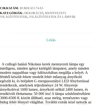
CIKKSZÁM:
B1B0EA5174A5
KATEGÓRIÁK:
DEKORÁCIÓ
,
MENNYEZETI
VILÁGÍTÓTESTEK
,
VILÁGÍTÓTESTEK ÉS LÁMPÁK
Leírás
A csillogó hatású Nikolaus kerek mennyezeti lámpa egy
intelligens, minden igényt kielégítő lámpatest, amely minden
modern nappaliban vagy hálószobában megállja a helyét. A
fémből készült fekete modellt fehér műanyag árnyékoló
egészíti ki, és beépített G energiaosztályú LED fényforrással
rendelkezik, amelynek teljesítménye 24 W, fényereje
árnyékolóval 1600 lumen, árnyékoló nélkül 2400 lumen, és
rendkívüli élettartama: 50 000 óra! A lámpa színhőmérséklete
3000-6500 K között állítható, azaz meleg, természetes vagy
hideg fehér fénnyel világíthat. További extrák közé tartozik az