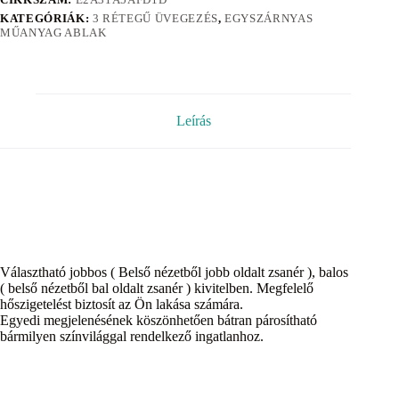
KATEGÓRIÁK:
3 RÉTEGŰ ÜVEGEZÉS
,
EGYSZÁRNYAS
MŰANYAG ABLAK
Leírás
Választható jobbos ( Belső nézetből jobb oldalt zsanér ), balos
( belső nézetből bal oldalt zsanér ) kivitelben. Megfelelő
hőszigetelést biztosít az Ön lakása számára.
Egyedi megjelenésének köszönhetően bátran párosítható
bármilyen színvilággal rendelkező ingatlanhoz.