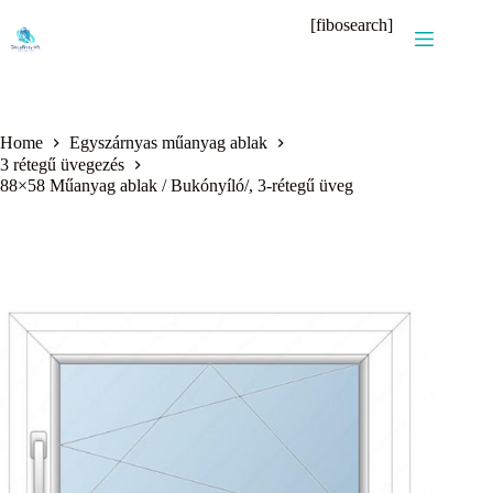
Skip
[fibosearch]
to
content
Home
Egyszárnyas műanyag ablak
3 rétegű üvegezés
88×58 Műanyag ablak / Bukónyíló/, 3-rétegű üveg