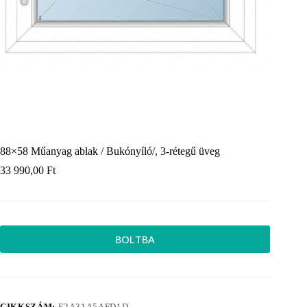
88×58 Műanyag ablak / Bukónyíló/, 3-rétegű üveg
33 990,00
Ft
BOLTBA
CIKKSZÁM:
E2A31A5AFD1D